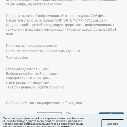
таком жанре, как авторские колонки.
Средство массовой информации «Интернет-журнал Сиб.фм».
Свидетельство о регистрации СМИ ЭЛ № ФС 77 - 57211 выдано
Федеральной службой по надзору в сфере связи, информационных
технологий и массовых коммуникаций (Роскомнадзор) 11 марта 2014
года.
Политика конфиденциальности
Согласие на обработку персональных данных
Файлы cookie
Главный редактор Сиб.фм
Бобровников Виктор Евгеньевич
Учредитель ООО «Сиб.фм»
E-mail редакции: fm@sib.fm
Телефон редакции: 8(800) 600-21-41
Сайт разработан и поддерживается Технодзен
Мы используем файлы cookie и сервисы аналитики (включая
Яндекс.Метрику) для улучшения работы сайта. Продолжая
использование сайта, вы соглашаетесь с обработкой ваших
Хорошо
персональных данных в соответствии с
Политикой