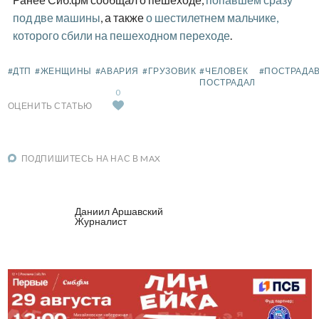
под две машины
, а также
о шестилетнем мальчике,
которого сбили на пешеходном переходе
.
#ДТП
#ЖЕНЩИНЫ
#АВАРИЯ
#ГРУЗОВИК
#ЧЕЛОВЕК
#ПОСТРАДА
ПОСТРАДАЛ
0
ОЦЕНИТЬ СТАТЬЮ
ПОДПИШИТЕСЬ НА НАС В MAX
Даниил Аршавский
Журналист