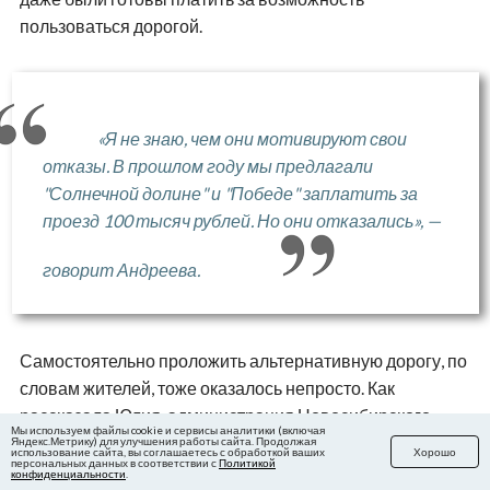
пользоваться дорогой.
«Я не знаю, чем они мотивируют свои
отказы. В прошлом году мы предлагали
"Солнечной долине" и "Победе" заплатить за
проезд 100 тысяч рублей. Но они отказались», —
говорит Андреева.
Самостоятельно проложить альтернативную дорогу, по
словам жителей, тоже оказалось непросто. Как
рассказала Юлия, администрация Новосибирского
Мы используем файлы cookie и сервисы аналитики (включая
района ранее сообщала о возможности обустройства
Яндекс.Метрику) для улучшения работы сайта. Продолжая
использование сайта, вы соглашаетесь с обработкой ваших
Хорошо
персональных данных в соответствии с
Политикой
проезда через лес. Однако эта территория относится к
конфиденциальности
.