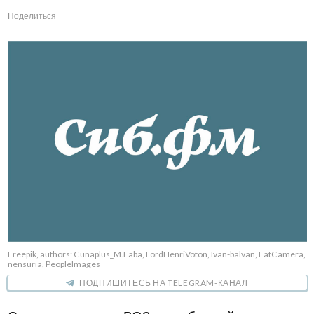
Поделиться
Freepik, authors: Cunaplus_M.Faba, LordHenriVoton, Ivan-balvan, FatCamera,
nensuria, PeopleImages
ПОДПИШИТЕСЬ НА TELEGRAM-КАНАЛ