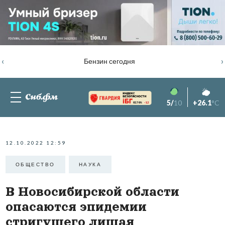
‹
›
Бензин сегодня
5/
10
+26.1
°C
82.76%
-1.2
12.10.2022 12:59
ОБЩЕСТВО
НАУКА
В Новосибирской области
опасаются эпидемии
стригущего лишая