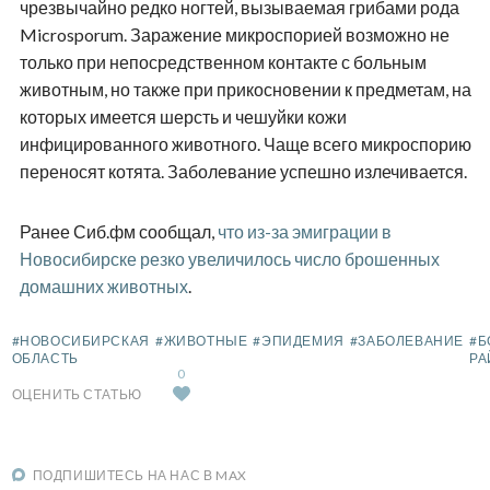
чрезвычайно редко ногтей, вызываемая грибами рода
Microsporum. Заражение микроспорией возможно не
только при непосредственном контакте с больным
животным, но также при прикосновении к предметам, на
которых имеется шерсть и чешуйки кожи
инфицированного животного. Чаще всего микроспорию
переносят котята. Заболевание успешно излечивается.
Ранее Сиб.фм сообщал,
что из-за эмиграции в
Новосибирске резко увеличилось число брошенных
домашних животных
.
#НОВОСИБИРСКАЯ
#ЖИВОТНЫЕ
#ЭПИДЕМИЯ
#ЗАБОЛЕВАНИЕ
#Б
ОБЛАСТЬ
РА
0
ОЦЕНИТЬ СТАТЬЮ
ПОДПИШИТЕСЬ НА НАС В MAX