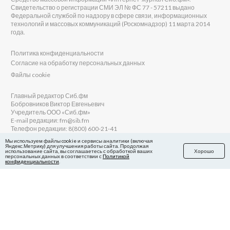
Свидетельство о регистрации СМИ ЭЛ № ФС 77 - 57211 выдано
Федеральной службой по надзору в сфере связи, информационных
технологий и массовых коммуникаций (Роскомнадзор) 11 марта 2014
года.
Политика конфиденциальности
Согласие на обработку персональных данных
Файлы cookie
Главный редактор Сиб.фм
Бобровников Виктор Евгеньевич
Учредитель ООО «Сиб.фм»
E-mail редакции: fm@sib.fm
Телефон редакции: 8(800) 600-21-41
Мы используем файлы cookie и сервисы аналитики (включая
Яндекс.Метрику) для улучшения работы сайта. Продолжая
использование сайта, вы соглашаетесь с обработкой ваших
Хорошо
персональных данных в соответствии с
Политикой
Сайт разработан и поддерживается Технодзен
конфиденциальности
.
в Яндекс.Дзен