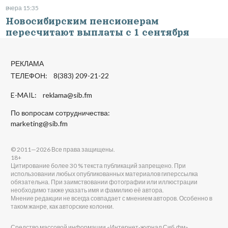
вчера 15:35
Новосибирским пенсионерам
пересчитают выплаты с 1 сентября
РЕКЛАМА
ТЕЛЕФОН: 8(383) 209-21-22
E-MAIL:
reklama@sib.fm
По вопросам сотрудничества:
marketing@sib.fm
© 2011—2026 Все права защищены.
18+
Цитирование более 30 % текста публикаций запрещено. При
использовании любых опубликованных материалов гиперссылка
обязательна. При заимствовании фотографии или иллюстрации
необходимо также указать имя и фамилию её автора.
Мнение редакции не всегда совпадает с мнением авторов. Особенно в
таком жанре, как авторские колонки.
Средство массовой информации «Интернет-журнал Сиб.фм».