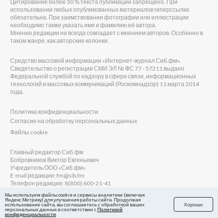
Цитирование более 30 % текста публикаций запрещено. При
использовании любых опубликованных материалов гиперссылка
обязательна. При заимствовании фотографии или иллюстрации
необходимо также указать имя и фамилию её автора.
Мнение редакции не всегда совпадает с мнением авторов. Особенно в
таком жанре, как авторские колонки.
Средство массовой информации «Интернет-журнал Сиб.фм».
Свидетельство о регистрации СМИ ЭЛ № ФС 77 - 57211 выдано
Федеральной службой по надзору в сфере связи, информационных
технологий и массовых коммуникаций (Роскомнадзор) 11 марта 2014
года.
Политика конфиденциальности
Согласие на обработку персональных данных
Файлы cookie
Главный редактор Сиб.фм
Бобровников Виктор Евгеньевич
Учредитель ООО «Сиб.фм»
E-mail редакции: fm@sib.fm
Телефон редакции: 8(800) 600-21-41
Мы используем файлы cookie и сервисы аналитики (включая
Яндекс.Метрику) для улучшения работы сайта. Продолжая
использование сайта, вы соглашаетесь с обработкой ваших
Хорошо
персональных данных в соответствии с
Политикой
Сайт разработан и поддерживается Технодзен
конфиденциальности
.