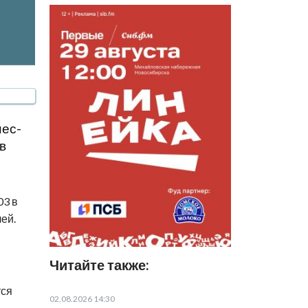
нес-
в
03 в
ей.
Читайте также:
тся
02.08.2026 14:30