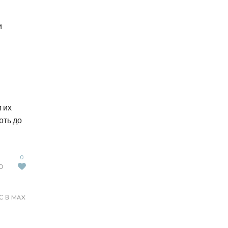
и
 их
оть до
0
Ю
С В MAX