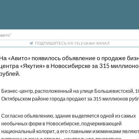
Авито"
ПОДПИШИТЕСЬ НА TELEGRAM-КАНАЛ
На «Авито» появилось объявление о продаже биз
центра «Якутия» в Новосибирске за 315 миллионо
рублей.
Бизнес-центр, расположенный на улице Большевистской, 1
Октябрьском районе города продают за 315 миллионов рубл
Согласно объявлению, здание выделяется одной из самых
необычных форм в Новосибирске, подчеркивающей
национальный колорит, а его главными изюминками являю
витражные окна и атриум – центральное двусветное