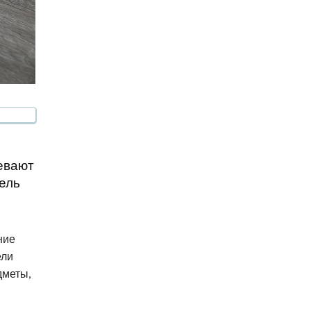
евают
тель
ние
ели
дметы,