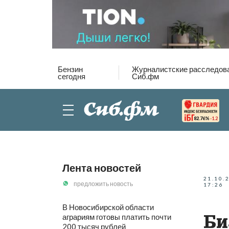
Бензин
Журналистские расследов
сегодня
Сиб.фм
82.76%
-1.2
Лента новостей
21.10.
предложить новость
17:26
В Новосибирской области
Би
аграриям готовы платить почти
200 тысяч рублей