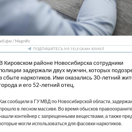
иб.фм / Magnific
ПОДПИШИТЕСЬ НА TELEGRAM-КАНАЛ
В Кировском районе Новосибирска сотрудники
полиции задержали двух мужчин, которых подозр
в сбыте наркотиков. Ими оказались 30-летний жи
города и его 52-летний отец.
Как сообщили в ГУ МВД по Новосибирской области, задержа
прошло в лесном массиве. Во время обысков правоохранит
нашли контейнер с запрещенными веществами, а также пре
которые могли использоваться для фасовки наркотиков.