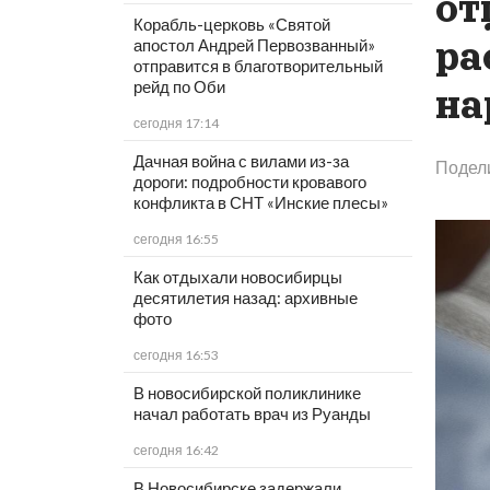
от
Корабль-церковь «Святой
ра
апостол Андрей Первозванный»
отправится в благотворительный
рейд по Оби
на
сегодня 17:14
Дачная война с вилами из-за
Подел
дороги: подробности кровавого
конфликта в СНТ «Инские плесы»
сегодня 16:55
Как отдыхали новосибирцы
десятилетия назад: архивные
фото
сегодня 16:53
В новосибирской поликлинике
начал работать врач из Руанды
сегодня 16:42
В Новосибирске задержали