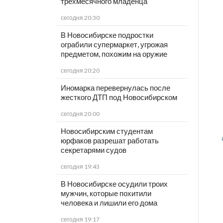
трёхмесячного младенца
сегодня 20:30
В Новосибирске подростки
ограбили супермаркет, угрожая
предметом, похожим на оружие
сегодня 20:20
Иномарка перевернулась после
жесткого ДТП под Новосибирском
сегодня 20:00
Новосибирским студентам
юрфаков разрешат работать
секретарями судов
сегодня 19:43
В Новосибирске осудили троих
мужчин, которые похитили
человека и лишили его дома
сегодня 19:17