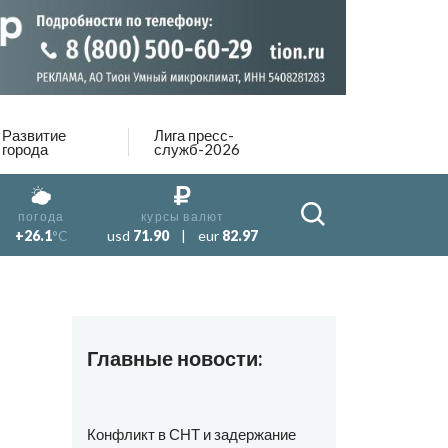
Развитие
Лига пресс-
города
служб-2026
погода
курсы валют
+26.1
°C
usd
71.90
|
eur
82.97
Главные новости:
Конфликт в СНТ и задержание