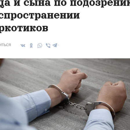
ца и сына по подозрени
спространении
ркотиков
иться