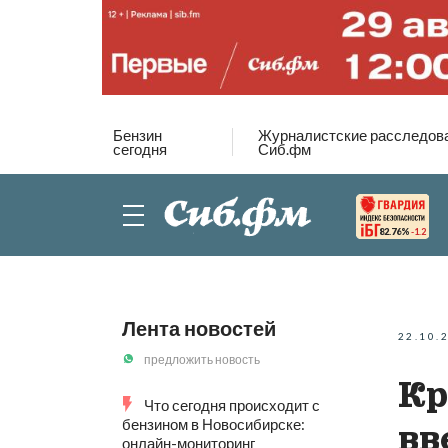
Бензин
Журналистские расследов
сегодня
Сиб.фм
82.76%
-1.2
Лента новостей
22.10.
предложить новость
Кр
Что сегодня происходит с
бензином в Новосибирске:
вв
онлайн-мониторинг