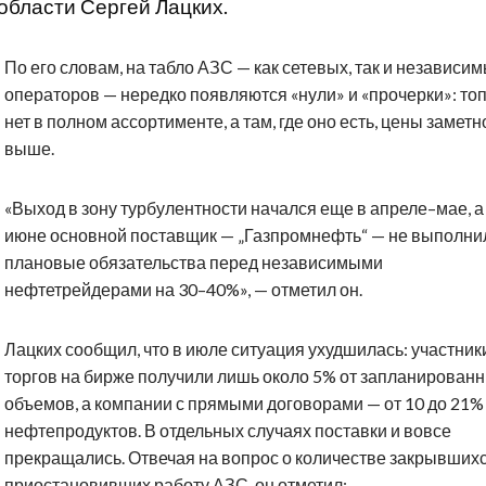
области Сергей Лацких.
По его словам, на табло АЗС — как сетевых, так и независи
операторов — нередко появляются «нули» и «прочерки»: то
нет в полном ассортименте, а там, где оно есть, цены заметн
выше.
«Выход в зону турбулентности начался еще в апреле–мае, а
июне основной поставщик — „Газпромнефть“ — не выполни
плановые обязательства перед независимыми
нефтетрейдерами на 30–40%», — отметил он.
Лацких сообщил, что в июле ситуация ухудшилась: участник
торгов на бирже получили лишь около 5% от запланирован
объемов, а компании с прямыми договорами — от 10 до 21%
нефтепродуктов. В отдельных случаях поставки и вовсе
прекращались. Отвечая на вопрос о количестве закрывших
приостановивших работу АЗС, он отметил: