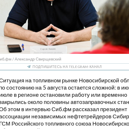
Сиб.фм / Александр Свирщевский
ПОДПИШИТЕСЬ НА TELEGRAM-КАНАЛ
Ситуация на топливном рынке Новосибирской об
по состоянию на 5 августа остается сложной: в и
июле в регионе остановили работу или временно
закрылись около половины автозаправочных стан
Об этом в интервью Сиб.фм рассказал президент
ассоциации независимых нефтетрейдеров Сибир
ГСМ Российского топливного союза Новосибирск