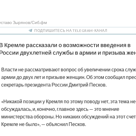
Густаво Зырянов/Сиб.фм
ПОДПИШИТЕСЬ НА TELEGRAM-КАНАЛ
В Кремле рассказали о возможности введения в
России двухлетней службы в армии и призыва же
Власти не рассматривают вопрос об увеличении срока слу
армии до двух лет и призыве женщин. Об этом сообщил пре
секретарь президента России Дмитрий Песков.
«Никакой позиции у Кремля по этому поводу нет, эта тема не
обсуждалась, и, конечно, главное здесь — это мнение
министерства обороны. Но никаких обсуждений на этот счет
Кремле не было», — объяснил Песков.