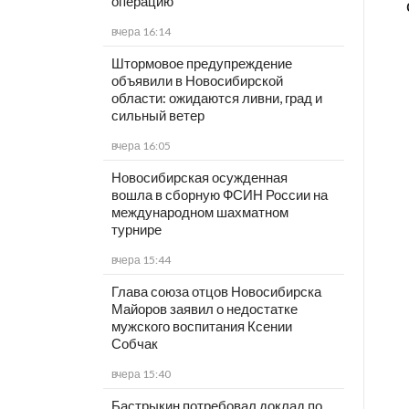
операцию
вчера 16:14
Штормовое предупреждение
объявили в Новосибирской
области: ожидаются ливни, град и
сильный ветер
вчера 16:05
Новосибирская осужденная
вошла в сборную ФСИН России на
международном шахматном
турнире
вчера 15:44
Глава союза отцов Новосибирска
Майоров заявил о недостатке
мужского воспитания Ксении
Собчак
вчера 15:40
Бастрыкин потребовал доклад по