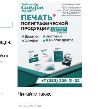
нщин.
жбы в
сс-
Читайте также:
 в
02.08.2026 14:30