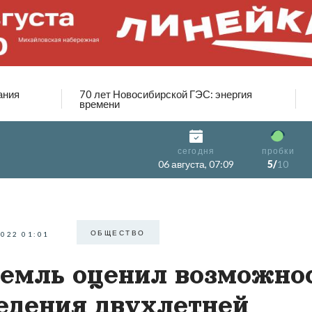
ания
70 лет Новосибирской ГЭС: энергия
времени
сегодня
пробки
06 августа, 07:09
5/
10
ОБЩЕСТВО
2022 01:01
емль оценил возможно
едения двухлетней