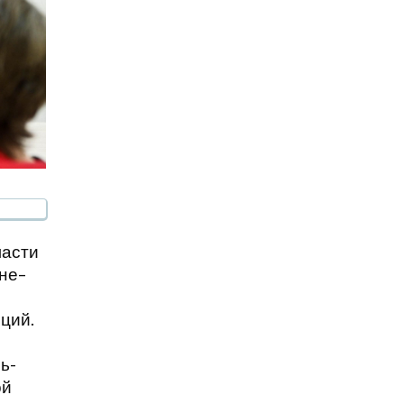
ласти
юне–
ций.
ь-
ой