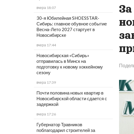
За
вчера 18:07
30-я Юбилейная SHOESSTAR-
но
Сибирь: главное обувное событие
Весна-Лето 2027 стартует в
за
Новосибирске
пр
вчера 17:44
Новосибирская «Сибирь»
отправилась в Минск на
Подел
подготовку к новому хоккейному
сезону
вчера 17:39
Почти половина новых квартир в
Новосибирской области сдается с
задержкой
вчера 17:26
Губернатор Травников
поблагодарил строителей за