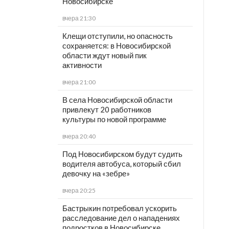
Новосибирске
вчера 21:30
Клещи отступили, но опасность
сохраняется: в Новосибирской
области ждут новый пик
активности
вчера 21:00
В села Новосибирской области
привлекут 20 работников
культуры по новой программе
вчера 20:40
Под Новосибирском будут судить
водителя автобуса, который сбил
девочку на «зебре»
вчера 20:25
Бастрыкин потребовал ускорить
расследование дел о нападениях
подростков в Новосибирске