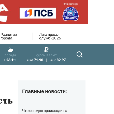
Развитие
Лига пресс-
города
служб-2026
погода
курсы валют
+26.1
°C
usd
71.90
|
eur
82.97
Главные новости:
сть
Что сегодня происходит с