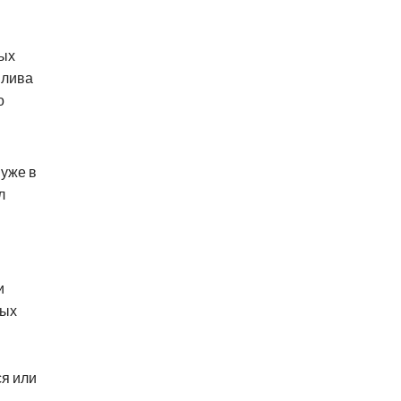
мых
плива
о
 уже в
л
и
ных
ся или