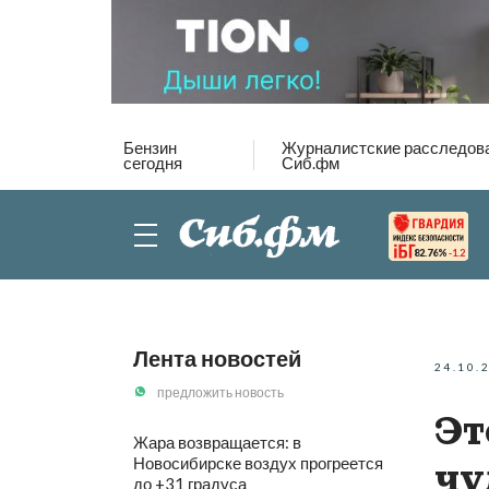
Бензин
Журналистские расследов
сегодня
Сиб.фм
82.76%
-1.2
Лента новостей
24.10.
предложить новость
Эт
Жара возвращается: в
Новосибирске воздух прогреется
чу
до +31 градуса