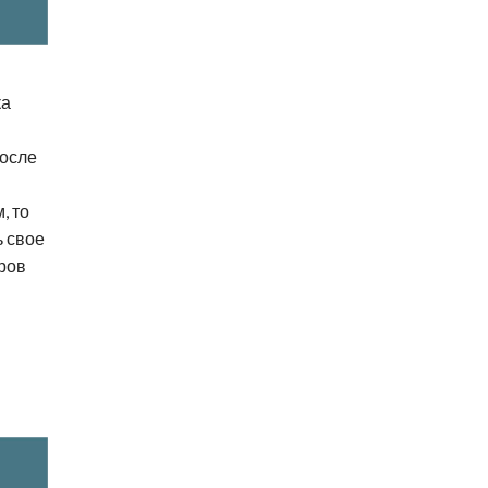
ка
После
, то
ь свое
оров