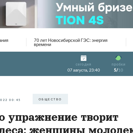
ания
70 лет Новосибирской ГЭС: энергия
времени
сегодня
пробки
07 августа, 23:40
5/
10
ОБЩЕСТВО
2022 00:45
о упражнение творит
деса: женщины молоде