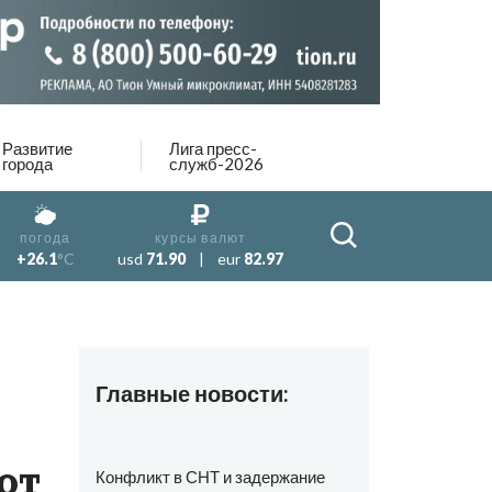
Развитие
Лига пресс-
города
служб-2026
погода
курсы валют
+26.1
°C
usd
71.90
|
eur
82.97
Главные новости:
ют
Конфликт в СНТ и задержание