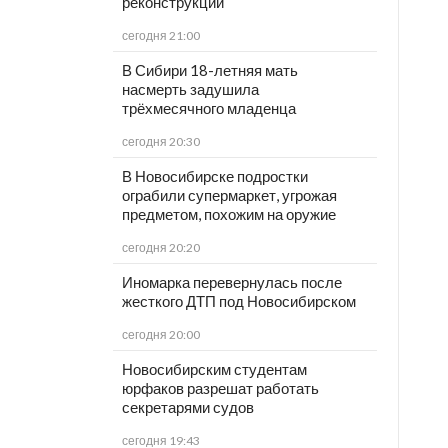
реконструкции
сегодня 21:00
В Сибири 18-летняя мать
насмерть задушила
трёхмесячного младенца
сегодня 20:30
В Новосибирске подростки
ограбили супермаркет, угрожая
предметом, похожим на оружие
сегодня 20:20
Иномарка перевернулась после
жесткого ДТП под Новосибирском
сегодня 20:00
Новосибирским студентам
юрфаков разрешат работать
секретарями судов
сегодня 19:43