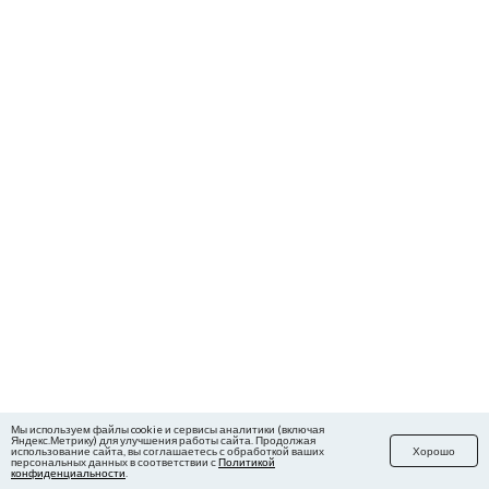
Мы используем файлы cookie и сервисы аналитики (включая
Яндекс.Метрику) для улучшения работы сайта. Продолжая
использование сайта, вы соглашаетесь с обработкой ваших
Хорошо
персональных данных в соответствии с
Политикой
конфиденциальности
.