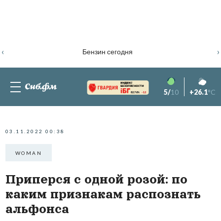
‹
›
Бензин сегодня
5/
10
+26.1
°C
82.76%
-1.2
03.11.2022 00:38
WOMAN
Приперся с одной розой: по
каким признакам распознать
альфонса