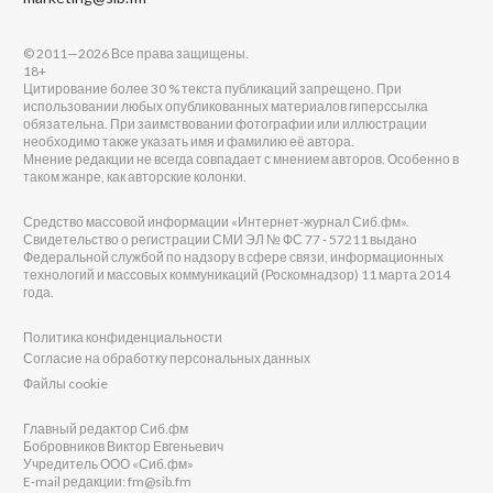
© 2011—2026 Все права защищены.
18+
Цитирование более 30 % текста публикаций запрещено. При
использовании любых опубликованных материалов гиперссылка
обязательна. При заимствовании фотографии или иллюстрации
необходимо также указать имя и фамилию её автора.
Мнение редакции не всегда совпадает с мнением авторов. Особенно в
таком жанре, как авторские колонки.
Средство массовой информации «Интернет-журнал Сиб.фм».
Свидетельство о регистрации СМИ ЭЛ № ФС 77 - 57211 выдано
Федеральной службой по надзору в сфере связи, информационных
технологий и массовых коммуникаций (Роскомнадзор) 11 марта 2014
года.
Политика конфиденциальности
Согласие на обработку персональных данных
Файлы cookie
Главный редактор Сиб.фм
Бобровников Виктор Евгеньевич
Учредитель ООО «Сиб.фм»
E-mail редакции: fm@sib.fm