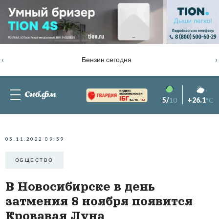
‹
›
Бензин сегодня
5/
10
+26.1
°C
82.76%
-1.2
05.11.2022 09:59
ОБЩЕСТВО
В Новосибирске в день
затмения 8 ноября появится
Кровавая Луна