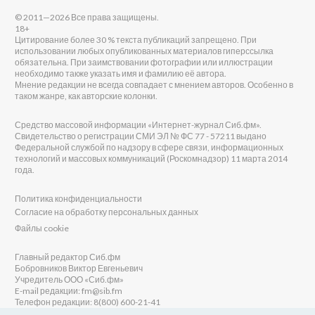
© 2011—2026 Все права защищены.
18+
Цитирование более 30 % текста публикаций запрещено. При
использовании любых опубликованных материалов гиперссылка
обязательна. При заимствовании фотографии или иллюстрации
необходимо также указать имя и фамилию её автора.
Мнение редакции не всегда совпадает с мнением авторов. Особенно в
таком жанре, как авторские колонки.
Средство массовой информации «Интернет-журнал Сиб.фм».
Свидетельство о регистрации СМИ ЭЛ № ФС 77 - 57211 выдано
Федеральной службой по надзору в сфере связи, информационных
технологий и массовых коммуникаций (Роскомнадзор) 11 марта 2014
года.
Политика конфиденциальности
Согласие на обработку персональных данных
Файлы cookie
Главный редактор Сиб.фм
Бобровников Виктор Евгеньевич
Учредитель ООО «Сиб.фм»
E-mail редакции: fm@sib.fm
Телефон редакции: 8(800) 600-21-41