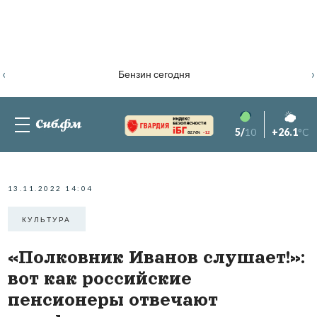
‹
›
Бензин сегодня
5/
10
+26.1
°C
82.76%
-1.2
13.11.2022 14:04
КУЛЬТУРА
«Полковник Иванов слушает!»:
вот как российские
пенсионеры отвечают