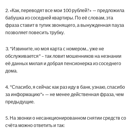
2.
«Как, переводят все мои 100 рублей?» — предложила
бабушка из соседней квартиры. По её словам, эта
фраза ставит в тупик звонящего, а вынужденная пауза
позволяет повесить трубку.
3.
"Извините, но моя карта с номером... уже не
обслуживается" – так ловит мошенников на незнании
её данных милая и добрая пенсионерка из соседнего
дома.
4.
"Спасибо, я сейчас как раз иду в банк, узнаю, спасибо
за информацию"» — не менее действенная фраза, чем
предыдущие.
5.
На звонки о несанкционированном снятии средств со
счёта можно ответить и так: