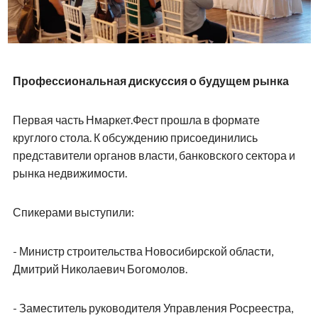
16 мобильных офисов продаж на одной площадке
- ГК «СДС-Финанс»;
- Апарт-отель «Башни YES»;
- ГК «Страна Девелопмент»;