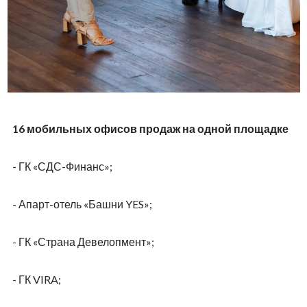
Для риелторов фестиваль стал возможностью
напрямую пообщаться с застройщиками, получить
свежую информацию о проектах и финансовых
программах, а также укрепить профессиональные
связи.
Семейный формат события