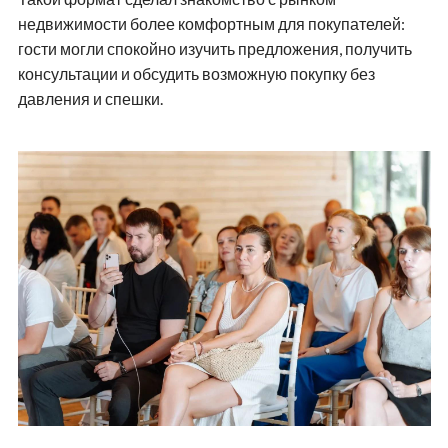
Фото ООО «Мира Велнес» / опубликовано СИБ.ФМ
ПОДПИШИТЕСЬ НА TELEGRAM-КАНАЛ
22 августа с 10:00 до 21:00 загородный парк
отдыха «Мира Парк» приглашает на новый
тематический гастро-день «Яблоко от
яблоньки».
Гости смогут принять участие в дегустации блюд с