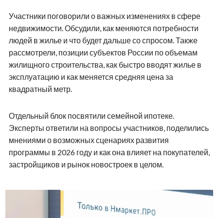
- ГК «Первый Строительный»;
- ГК «Союз»;
- Группа «Мета»;
- СЗ «Камея»;
- ГК «Поляков».