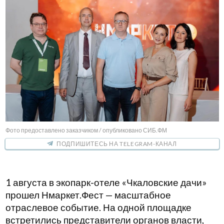
Участники поговорили о важных изменениях в сфере
недвижимости. Обсудили, как меняются потребности
людей в жилье и что будет дальше со спросом. Также
рассмотрели, позиции субъектов России по объемам
жилищного строительства, как быстро вводят жилье в
эксплуатацию и как меняется средняя цена за
квадратный метр.
Отдельный блок посвятили семейной ипотеке.
Эксперты ответили на вопросы участников, поделились
мнениями о возможных сценариях развития
программы в 2026 году и как она влияет на покупателей,
застройщиков и рынок новостроек в целом.