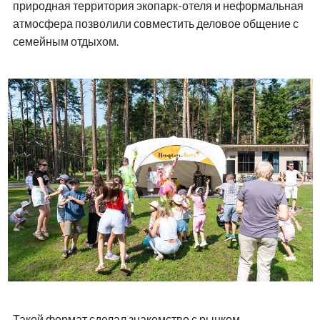
сегодня 10:00
ОБЩЕСТВО
На правах рекламы
Гастро-день
«Яблоко от яблоньки»:
ярмарка, мастер-классы и
кукольный спектакль пройдут
в «Мира Парке» в августе
Поделиться