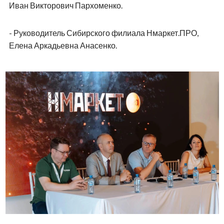
- ГК VIRA;
- ГК «Жилищная инициатива» и «Новосибирский
квартал»;
- ГК «Брусника»;
- ГК «Талан»;
- ГК «Новый мир»;
- ГК «КПД-Газстрой»;
- ГК «Расцветай»;
- ГК «Гелеон»;