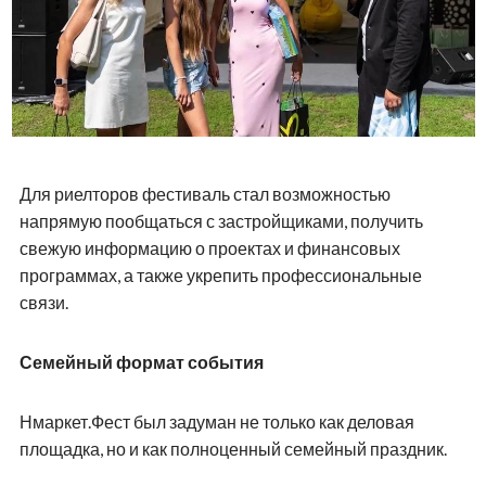
Организатором мероприятия выступила компания
Нмаркет.ПРО
— федеральная цифровая платформа
для риелторов и застройщиков, которая содержит
весь необходимый инструментарий для
осуществления продаж на рынке недвижимости.
Реклама ООО «ИМЕДИА СОФТ» ИНН: 7838086418
Erid:2W5zFG9SaxZ
0
ОЦЕНИТЬ СТАТЬЮ
ПОДПИШИТЕСЬ НА НАС В MAX