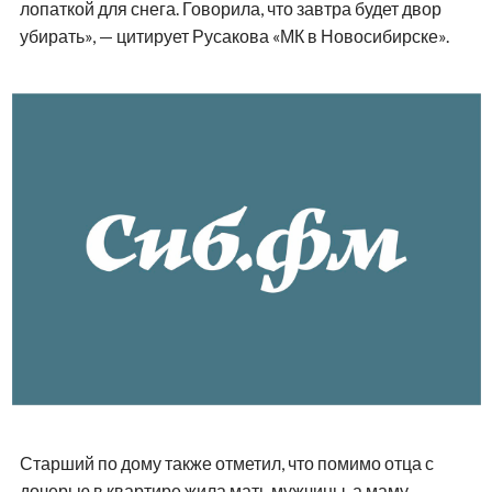
лопаткой для снега. Говорила, что завтра будет двор
убирать», — цитирует Русакова «МК в Новосибирске».
Старший по дому также отметил, что помимо отца с
дочерью в квартире жила мать мужчины, а маму