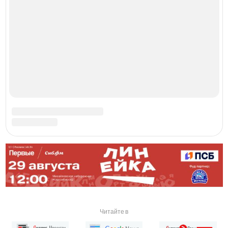
Профессиональная дискуссия о будущем рынка
Первая часть Нмаркет.Фест прошла в формате
круглого стола. К обсуждению присоединились
представители органов власти, банковского сектора и
рынка недвижимости.
Спикерами выступили:
- Министр строительства Новосибирской области,
Дмитрий Николаевич Богомолов.