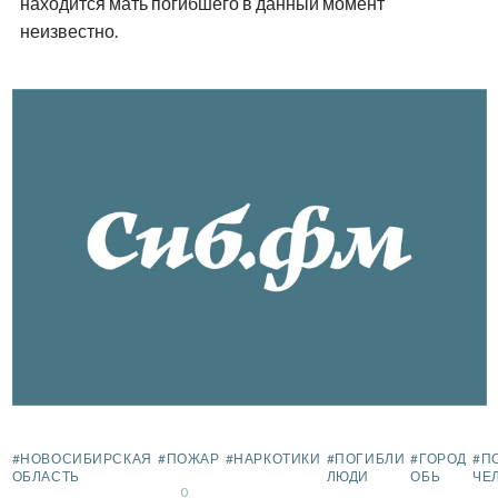
находится мать погибшего в данный момент
неизвестно.
#НОВОСИБИРСКАЯ
#ПОЖАР
#НАРКОТИКИ
#ПОГИБЛИ
#ГОРОД
#П
ОБЛАСТЬ
ЛЮДИ
ОБЬ
ЧЕ
0