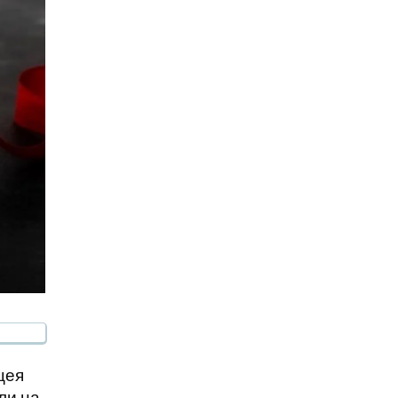
цея
ли на