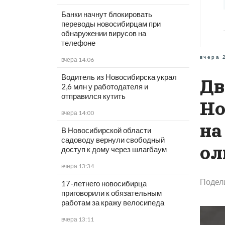
Банки начнут блокировать
переводы новосибирцам при
обнаружении вирусов на
телефоне
вчера 
вчера 14:06
Водитель из Новосибирска украл
Дв
2,6 млн у работодателя и
отправился кутить
Но
вчера 14:00
на
В Новосибирской области
садоводу вернули свободный
ол
доступ к дому через шлагбаум
вчера 13:34
Подел
17-летнего новосибирца
приговорили к обязательным
работам за кражу велосипеда
вчера 13:11