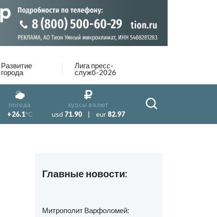
Развитие
Лига пресс-
города
служб-2026
погода
курсы валют
+26.1
°C
usd
71.90
|
eur
82.97
Главные новости:
Митрополит Варфоломей: