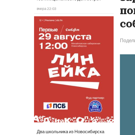
по
вчера 22:03
со
Подел
Два школьника из Новосибирска