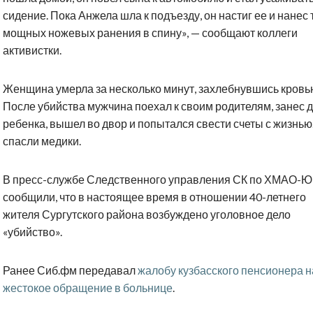
сидение. Пока Анжела шла к подъезду, он настиг ее и нанес 
мощных ножевых ранения в спину», — сообщают коллеги
активистки.
Женщина умерла за несколько минут, захлебнувшись кровь
После убийства мужчина поехал к своим родителям, занес 
ребенка, вышел во двор и попытался свести счеты с жизнью.
спасли медики.
В пресс-службе Следственного управления СК по ХМАО-Ю
сообщили, что в настоящее время в отношении 40-летнего
жителя Сургутского района возбуждено уголовное дело
«убийство».
Ранее Сиб.фм передавал
жалобу кузбасского пенсионера н
жестокое обращение в больнице
.