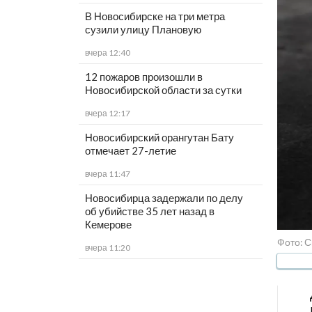
В Новосибирске на три метра
сузили улицу Плановую
вчера 12:40
12 пожаров произошли в
Новосибирской области за сутки
вчера 12:17
Новосибирский орангутан Бату
отмечает 27-летие
вчера 11:47
Новосибирца задержали по делу
об убийстве 35 лет назад в
Кемерове
Фото: С
вчера 11:20