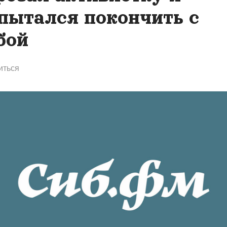
пытался покончить с
бой
иться