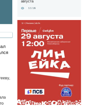
августа
1118
зал
ался
тееву,
ала
то