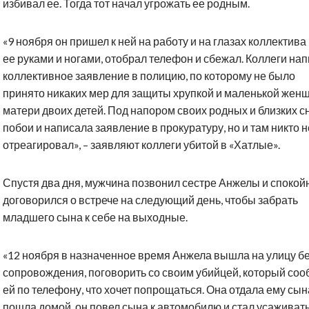
избивал ее. Тогда тот начал угрожать ее родным.
«9 ноября он пришел к ней на работу и на глазах коллектива
ее руками и ногами, отобрал телефон и сбежал. Коллеги на
коллективное заявление в полицию, по которому не было
принято никаких мер для защиты хрупкой и маленькой жен
матери двоих детей. Под напором своих родных и близких с
побои и написала заявление в прокуратуру, но и там никто н
отреагировал», – заявляют коллеги убитой в «Хатлые».
Спустя два дня, мужчина позвонил сестре Анжелы и спокой
договорился о встрече на следующий день, чтобы забрать
младшего сына к себе на выходные.
«12 ноября в назначенное время Анжела вышла на улицу б
сопровождения, поговорить со своим убийцей, который со
ей по телефону, что хочет попрощаться. Она отдала ему сын
пошла домой, он повел сына к автомобилю и стал усаживать