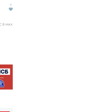
0
С В MAX