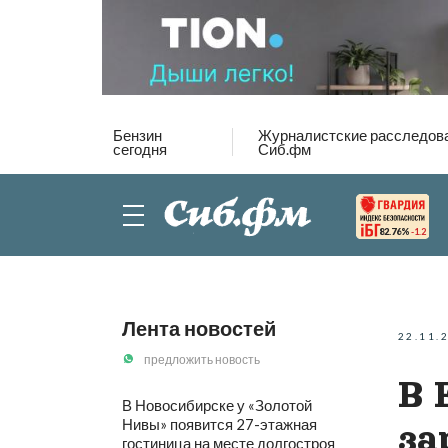
Бензин
Журналистские расследов
сегодня
Сиб.фм
82.76%
-1.2
Лента новостей
22.11.
предложить новость
В 
В Новосибирске у «Золотой
Нивы» появится 27-этажная
за
гостиница на месте долгостроя