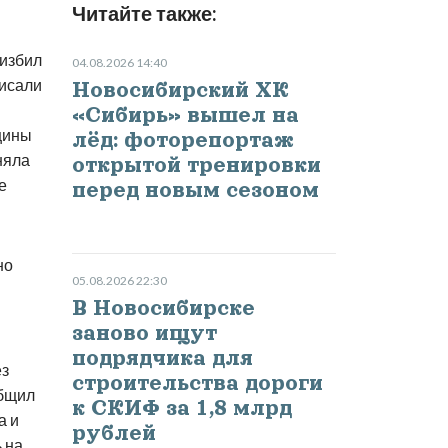
Читайте также:
 избил
04.08.2026 14:40
писали
Новосибирский ХК
«Сибирь» вышел на
щины
лёд: фоторепортаж
няла
открытой тренировки
е
перед новым сезоном
но
05.08.2026 22:30
В Новосибирске
заново ищут
подрядчика для
ез
строительства дороги
общил
к СКИФ за 1,8 млрд
а и
рублей
 на