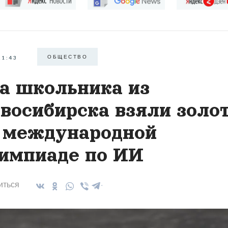
ОБЩЕСТВО
21:43
а школьника из
восибирска взяли золо
 международной
импиаде по ИИ
иться