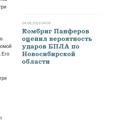
три
04.08.2026 04:00
Комбриг Панферов
оценил вероятность
ю.
ударов БПЛА по
домой
Новосибирской
 Его
области
гре
а