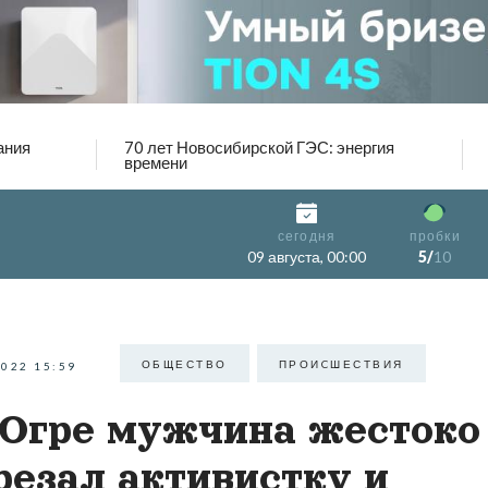
ания
70 лет Новосибирской ГЭС: энергия
времени
сегодня
пробки
09 августа, 00:00
5/
10
ОБЩЕСТВО
ПРОИCШЕСТВИЯ
2022 15:59
Югре мужчина жестоко
резал активистку и