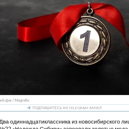
иб.фм / Magnific
ПОДПИШИТЕСЬ НА TELEGRAM-КАНАЛ
Два одиннадцатиклассника из новосибирского ли
№22 «Надежда Сибири» завоевали золотые меда