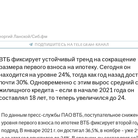
Георгий Ланской/Сиб.фм
ПОДПИШИТЕСЬ НА TELEGRAM-КАНАЛ
ВТБ фиксирует устойчивый тренд на сокращение
размера первого взноса на ипотеку. Сегодня он
находится на уровне 24%, тогда как год назад дос
почти 30%. Одновременно с этим вырос средний 
жилищного кредита – если в начале 2021 года он
составлял 18 лет, то теперь увеличился до 24.
По данным пресс-службы ПАО ВТБ, поступательное сниже
уровня первого взноса по ипотеке ВТБ фиксирует второй го
подряд. В январе 2021 г. он достигал 36,5%, в ноябре – уже 2
а за этот год опустился до 24%. В среднем, он составляет се