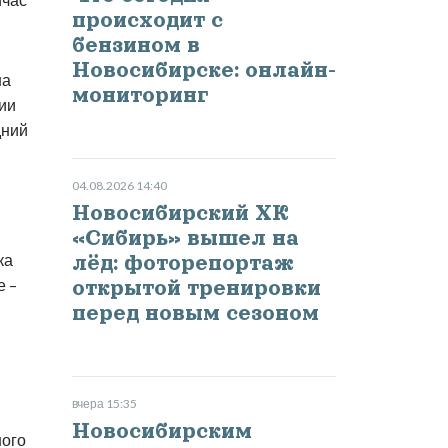
происходит с
бензином в
Новосибирске: онлайн-
на
мониторинг
ии
дний
04.08.2026 14:40
Новосибирский ХК
«Сибирь» вышел на
ка
лёд: фоторепортаж
е –
открытой тренировки
перед новым сезоном
вчера 15:35
Новосибирским
ного