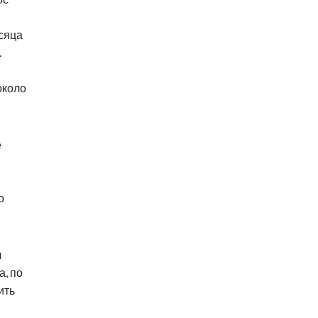
сяца
.
около
е
о
ч
а, по
ить