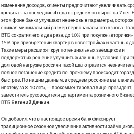
изменения доходов, клиенты предпочитают увеличивать ср
кредита – за последние 4 года в среднем он вырос на 7 лет. 
этом фоне банки улучшают неценовые параметры, осторож
снижая минимальный размер первоначального взноса. Тол
ВТБ сократил его в два раза, до 10% при покупке «вторички» 
15% при приобретении квартир в новостройках и частных д
Такие меры расширят круг потенциальных заёмщиков и
поддержат их решение улучшить жилищные условия. При э
долговой нагрузке россиян такой шаг отразится незначител
полное погашение кредита по-прежнему происходит гораз
быстрее. По нашим данным, в среднем россияне выплачив
ипотеку за 8-10 лет», — прокомментировал вице-президент,
заместитель руководителя департамента розничного бизне
ВТБ
Евгений Дячкин
.
Он добавил, что в настоящее время банк фиксирует
традиционное сезонное увеличение активности заёмщиков.
второй половине октября объем продаж ипотеки в ВТБ выр