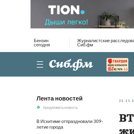
Бензин
Журналистские расследов
сегодня
Сиб.фм
82.76%
-1.2
Лента новостей
22.11.
предложить новость
ВТ
В Искитиме отпраздновали 309-
летие города
жи