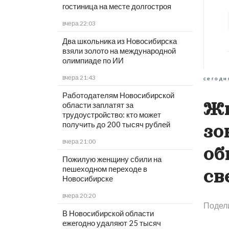
гостиница на месте долгостроя
вчера 22:03
Два школьника из Новосибирска
взяли золото на международной
олимпиаде по ИИ
вчера 21:43
сегодн
Работодателям Новосибирской
Жи
области заплатят за
трудоустройство: кто может
получить до 200 тысяч рублей
зо
вчера 21:00
об
Пожилую женщину сбили на
пешеходном переходе в
св
Новосибирске
вчера 20:20
Подел
В Новосибирской области
ежегодно удаляют 25 тысяч