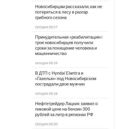
Новосибирцам рассказали, как не
потеряться в лесу в разгар
грибного сезона
сегодня 08:57
Принудительная «реабилитация»:
трое новосибирцев получили
сроки за похищение человека и
мошенничество
сегодня 08:39
В ДТП с Hyndai Elantra и
«Газелью» под Новосибирском
пострадали двое мужчин
сегодня 08:18
Нефтетрейдер Лацких заявил о
пиковой цене на бензин 300
рублей за литр в регионах РФ
сегодня 06:00