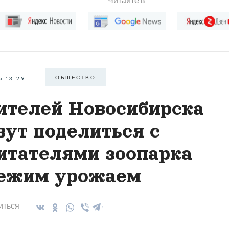
ОБЩЕСТВО
я 13:29
телей Новосибирска
вут поделиться с
итателями зоопарка
ежим урожаем
иться