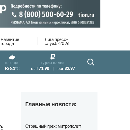
Развитие
Лига пресс-
города
служб-2026
погода
курсы валют
+26.1
°C
usd
71.90
|
eur
82.97
Главные новости:
с
Страшный грех: митрополит