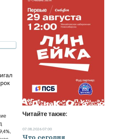
тигал
срок
Читайте также:
ние
д
07.08.2026 07:00
9,4%,
Что сегодня
йчас