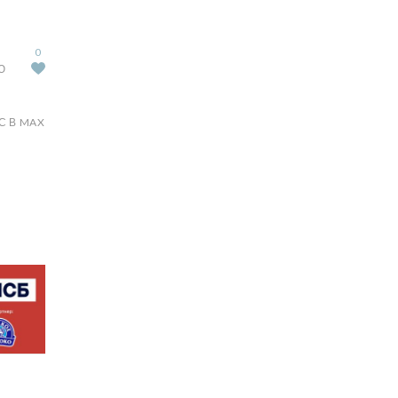
0
Ю
С В MAX