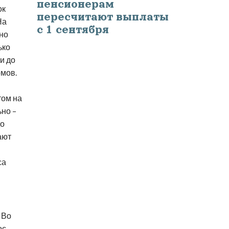
пенсионерам
ок
пересчитают выплаты
На
с 1 сентября
но
ько
и до
омов.
том на
ьно –
до
ают
са
 Во
ос