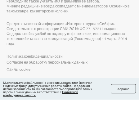
необходимо также указать имя и фамилию её автора.
Мнение редакции не всегда совпадает с мнением авторов. Особенно в
таком жанре, как авторские колонки.
Средство массовой информации «Интернет-журнал Сиб.фм».
Свидетельство о регистрации СМИ ЭЛ № ФС 77 - 57211 выдано
Федеральной службой по надзору в сфере связи, информационных
технологий и массовых коммуникаций (Роскомнадзор) 11 марта 2014
года.
Политика конфиденциальности
Согласие на обработку персональных данных
Файлы cookie
Главный редактор Сиб.фм
Мы используем файлы cookie и сервисы аналитики (включая
Яндекс.Метрику) для улучшения работы сайта. Продолжая
Бобровников Виктор Евгеньевич
использование сайта, вы соглашаетесь с обработкой ваших
Хорошо
Учредитель ООО «Сиб.фм»
персональных данных в соответствии с
Политикой
конфиденциальности
.
E-mail редакции: fm@sib.fm
Телефон редакции: 8(800) 600-21-41
Сайт разработан и поддерживается Технодзен