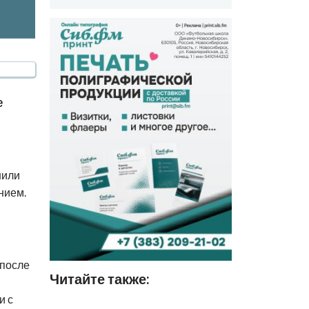
е
нили
нием.
 после
Читайте также:
и с