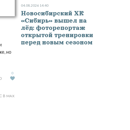
04.08.2026 14:40
Новосибирский ХК
«Сибирь» вышел на
лёд: фоторепортаж
открытой тренировки
перед новым сезоном
и
е, но
0
Ю
С В MAX