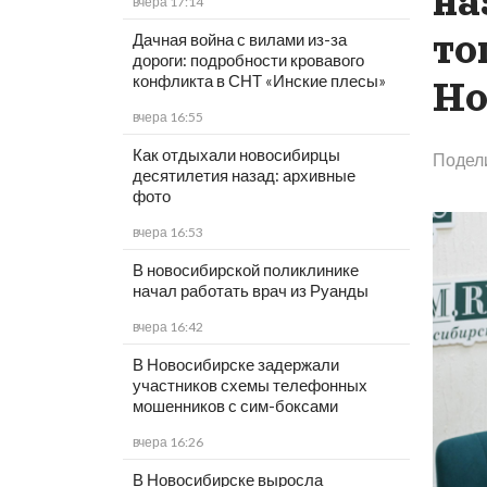
на
вчера 17:14
то
Дачная война с вилами из-за
дороги: подробности кровавого
конфликта в СНТ «Инские плесы»
Но
вчера 16:55
Как отдыхали новосибирцы
Подел
десятилетия назад: архивные
фото
вчера 16:53
В новосибирской поликлинике
начал работать врач из Руанды
вчера 16:42
В Новосибирске задержали
участников схемы телефонных
мошенников с сим-боксами
вчера 16:26
В Новосибирске выросла