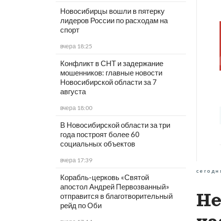
Новосибирцы вошли в пятерку
лидеров России по расходам на
спорт
вчера 18:25
Конфликт в СНТ и задержание
мошенников: главные новости
Новосибирской области за 7
августа
вчера 18:00
В Новосибирской области за три
года построят более 60
социальных объектов
вчера 17:39
сегодн
Корабль-церковь «Святой
апостол Андрей Первозванный»
Не
отправится в благотворительный
рейд по Оби