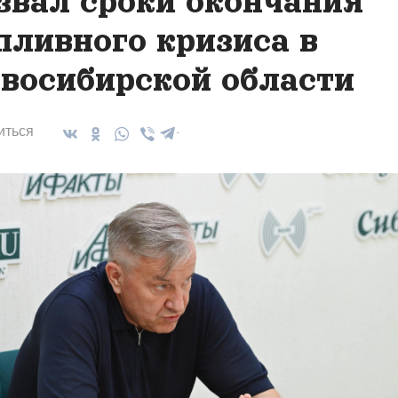
звал сроки окончания
пливного кризиса в
восибирской области
иться