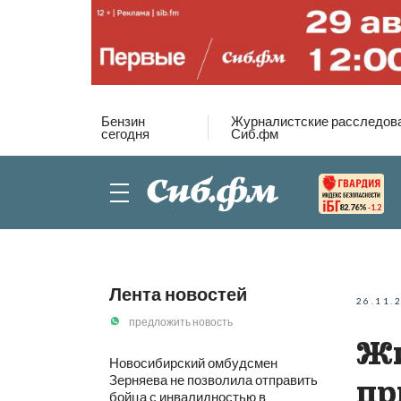
Бензин
Журналистские расследов
сегодня
Сиб.фм
82.76%
-1.2
Лента новостей
26.11.
предложить новость
Жи
Новосибирский омбудсмен
Зерняева не позволила отправить
пр
бойца с инвалидностью в