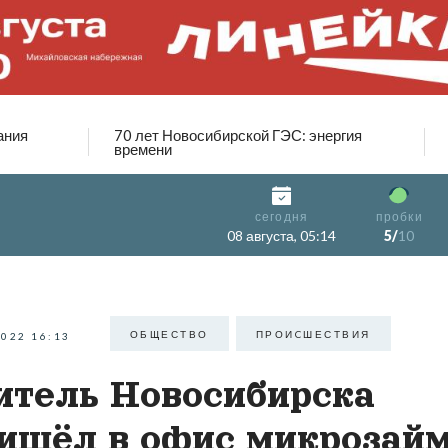
ания
70 лет Новосибирской ГЭС: энергия
времени
сегодня
пробки
08 августа, 05:14
5/
10
ОБЩЕСТВО
ПРОИCШЕСТВИЯ
2022 16:13
тель Новосибирска
ишёл в офис микрозай