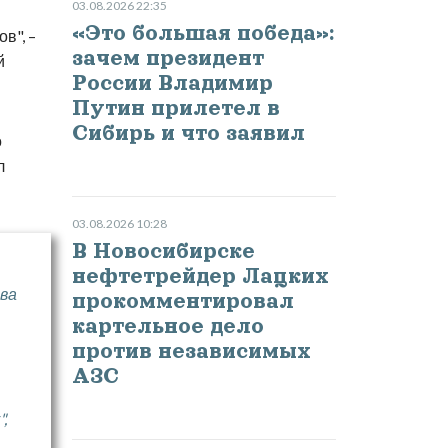
03.08.2026 22:35
«Это большая победа»:
в", –
зачем президент
й
России Владимир
Путин прилетел в
Сибирь и что заявил
о
л
03.08.2026 10:28
В Новосибирске
нефтетрейдер Лацких
ва
прокомментировал
картельное дело
против независимых
АЗС
,