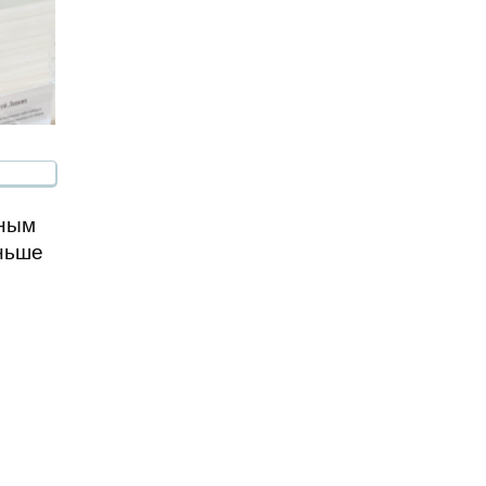
вным
еньше