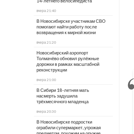
14-летнего велосипедиста
вчера 21:40
В Новосибирске участникам СВО
помогают найти работу после
возвращения к мирной жизни
вчера 21:20
Новосибирский аэропорт
Толмачёво обновил рулёжные
дорожки в рамках масштабной
реконструкции
вчера 21:00
В Сибири 18-летняя мать
насмерть задушила
трёхмесячного младенца
вчера 20:30
В Новосибирске подростки
ограбили супермаркет, угрожая
предметом, похожим на оружие