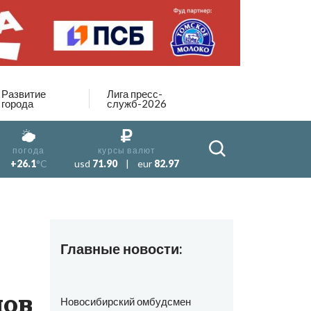
Развитие
Лига пресс-
города
служб-2026
погода
курсы валют
+26.1
°C
usd
71.90
|
eur
82.97
Главные новости:
мов
Новосибирский омбудсмен