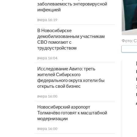
заболеваемость энтеровирусной
инфекцией
вчера 16:19
В Новосибирске
демобилизованным участникам
Фото: 
СВО помогают с
трудоустройством
вчера 16:04
Исследование Авито: треть
жителей Сибирского
федерального округа хотели бы
открыть свой бизнес
вчера 16:00
Новосибирский аэропорт
Толмачёво готовят к масштабной
модернизации
вчера 16:00