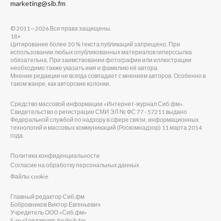
marketing@sib.fm
© 2011—2026 Все права защищены.
18+
Цитирование более 30 % текста публикаций запрещено. При
использовании любых опубликованных материалов гиперссылка
обязательна. При заимствовании фотографии или иллюстрации
необходимо также указать имя и фамилию её автора.
Мнение редакции не всегда совпадает с мнением авторов. Особенно в
таком жанре, как авторские колонки.
Средство массовой информации «Интернет-журнал Сиб.фм».
Свидетельство о регистрации СМИ ЭЛ № ФС 77 - 57211 выдано
Федеральной службой по надзору в сфере связи, информационных
технологий и массовых коммуникаций (Роскомнадзор) 11 марта 2014
года.
Политика конфиденциальности
Согласие на обработку персональных данных
Файлы cookie
Главный редактор Сиб.фм
Бобровников Виктор Евгеньевич
Учредитель ООО «Сиб.фм»
E-mail редакции: fm@sib.fm