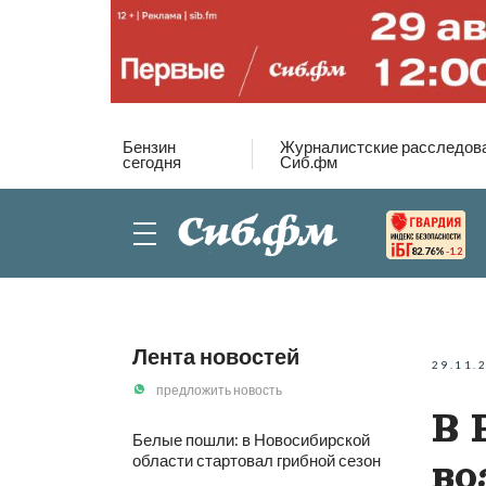
Бензин
Журналистские расследов
сегодня
Сиб.фм
82.76%
-1.2
Лента новостей
29.11.
предложить новость
В 
Белые пошли: в Новосибирской
области стартовал грибной сезон
во