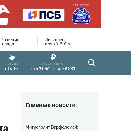
Развитие
Лига пресс-
города
служб-2026
погода
курсы валют
+26.1
°C
usd
71.90
|
eur
82.97
Главные новости:
ла
Митрополит Варфоломей: