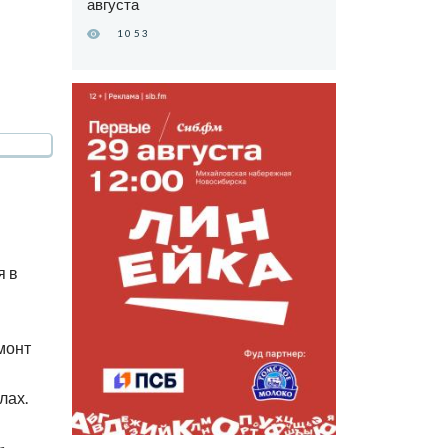
августа
1053
я в
монт
лах.