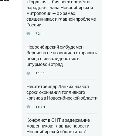
«Гордыня — бич всех времён и
народов». Глава Новосибирской
митрополии — о храмах,
священниках и главной проблеме
России
724
Новосибирский омбудсмен
Зерняева не позволила отправить
бойца с инвалидностью в
штурмовой отряд
1151
Нефтетрейдер Лацких назвал
сроки окончания топливного
кризиса в Новосибирской области
1684
Конфликт в СНТ и задержание
мошенников: главные новости
Новосибирской области за 7