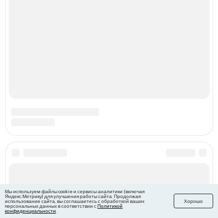
Мы используем файлы cookie и сервисы аналитики (включая
Яндекс.Метрику) для улучшения работы сайта. Продолжая
использование сайта, вы соглашаетесь с обработкой ваших
Хорошо
персональных данных в соответствии с
Политикой
конфиденциальности
.