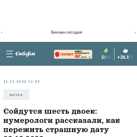
‹
›
Бензин сегодня
5/
10
+26.1
°C
82.76%
-1.2
11.12.2022 12:32
НАУКА
Сойдутся шесть двоек:
нумерологи рассказали, как
пережить страшную дату