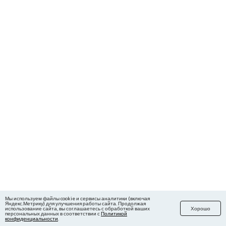
Мы используем файлы cookie и сервисы аналитики (включая
Яндекс.Метрику) для улучшения работы сайта. Продолжая
использование сайта, вы соглашаетесь с обработкой ваших
Хорошо
персональных данных в соответствии с
Политикой
конфиденциальности
.