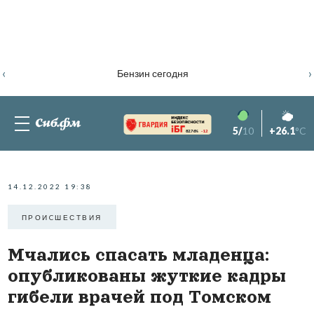
‹
›
Бензин сегодня
5/
10
+26.1
°C
82.76%
-1.2
14.12.2022 19:38
ПРОИCШЕСТВИЯ
Мчались спасать младенца:
опубликованы жуткие кадры
гибели врачей под Томском