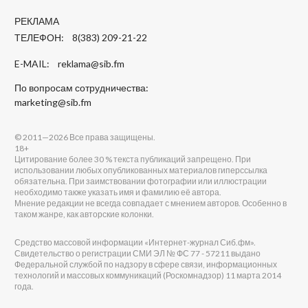
РЕКЛАМА
ТЕЛЕФОН: 8(383) 209-21-22
E-MAIL:
reklama@sib.fm
По вопросам сотрудничества:
marketing@sib.fm
© 2011—2026 Все права защищены.
18+
Цитирование более 30 % текста публикаций запрещено. При
использовании любых опубликованных материалов гиперссылка
обязательна. При заимствовании фотографии или иллюстрации
необходимо также указать имя и фамилию её автора.
Мнение редакции не всегда совпадает с мнением авторов. Особенно в
таком жанре, как авторские колонки.
Средство массовой информации «Интернет-журнал Сиб.фм».
Свидетельство о регистрации СМИ ЭЛ № ФС 77 - 57211 выдано
Федеральной службой по надзору в сфере связи, информационных
технологий и массовых коммуникаций (Роскомнадзор) 11 марта 2014
года.