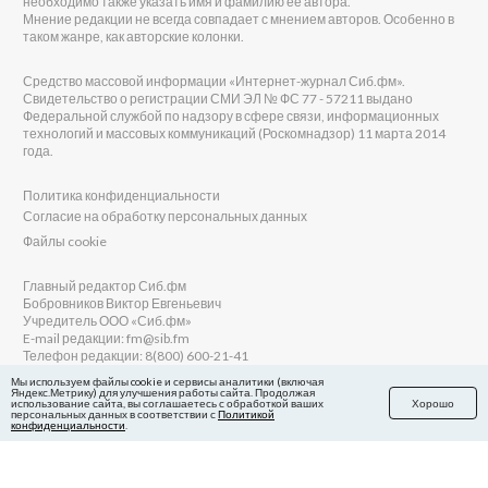
необходимо также указать имя и фамилию её автора.
Мнение редакции не всегда совпадает с мнением авторов. Особенно в
таком жанре, как авторские колонки.
Средство массовой информации «Интернет-журнал Сиб.фм».
Свидетельство о регистрации СМИ ЭЛ № ФС 77 - 57211 выдано
Федеральной службой по надзору в сфере связи, информационных
технологий и массовых коммуникаций (Роскомнадзор) 11 марта 2014
года.
Политика конфиденциальности
Согласие на обработку персональных данных
Файлы cookie
Главный редактор Сиб.фм
Бобровников Виктор Евгеньевич
Учредитель ООО «Сиб.фм»
E-mail редакции: fm@sib.fm
Телефон редакции: 8(800) 600-21-41
Мы используем файлы cookie и сервисы аналитики (включая
Яндекс.Метрику) для улучшения работы сайта. Продолжая
использование сайта, вы соглашаетесь с обработкой ваших
Хорошо
персональных данных в соответствии с
Политикой
Сайт разработан и поддерживается Технодзен
конфиденциальности
.