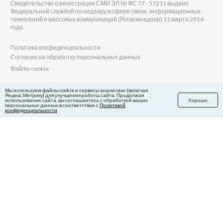
Свидетельство о регистрации СМИ ЭЛ № ФС 77 - 57211 выдано
Федеральной службой по надзору в сфере связи, информационных
технологий и массовых коммуникаций (Роскомнадзор) 11 марта 2014
года.
Политика конфиденциальности
Согласие на обработку персональных данных
Файлы cookie
Главный редактор Сиб.фм
Мы используем файлы cookie и сервисы аналитики (включая
Яндекс.Метрику) для улучшения работы сайта. Продолжая
Бобровников Виктор Евгеньевич
использование сайта, вы соглашаетесь с обработкой ваших
Хорошо
Учредитель ООО «Сиб.фм»
персональных данных в соответствии с
Политикой
конфиденциальности
.
E-mail редакции: fm@sib.fm
Телефон редакции: 8(800) 600-21-41
Сайт разработан и поддерживается Технодзен
в Яндекс.Дзен