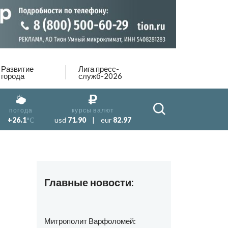
Развитие
Лига пресс-
города
служб-2026
погода
курсы валют
+26.1
°C
usd
71.90
|
eur
82.97
Главные новости:
Митрополит Варфоломей: