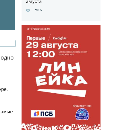
августа
936
 одно
уре,
 самые