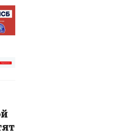
ой
тят