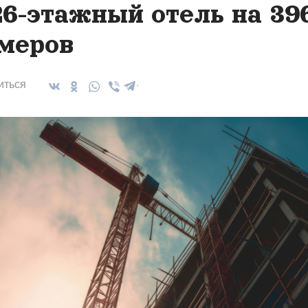
26-этажный отель на 39
меров
иться