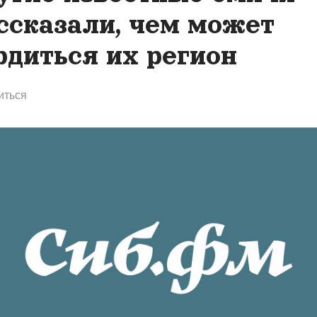
ссказали, чем может
рдиться их регион
иться