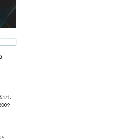
в
51/1.
2009
,5