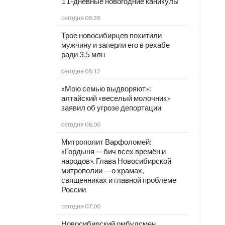
11-дневные новогодние каникулы
сегодня 08:28
Трое новосибирцев похитили
мужчину и заперли его в рехабе
ради 3,5 млн
сегодня 08:12
«Мою семью выдворяют»:
алтайский «веселый молочник»
заявил об угрозе депортации
сегодня 08:00
Митрополит Варфоломей:
«Гордыня — бич всех времён и
народов». Глава Новосибирской
митрополии — о храмах,
священниках и главной проблеме
России
сегодня 07:00
Новосибирский омбудсмен