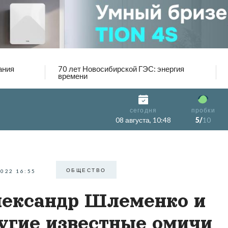
ания
70 лет Новосибирской ГЭС: энергия
времени
сегодня
пробки
08 августа, 10:48
5/
10
ОБЩЕСТВО
2022 16:55
ександр Шлеменко и
угие известные омичи