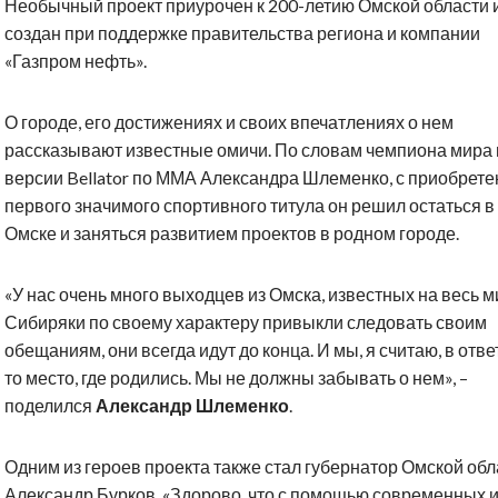
Необычный проект приурочен к 200-летию Омской области 
создан при поддержке правительства региона и компании
«Газпром нефть».
О городе, его достижениях и своих впечатлениях о нем
рассказывают известные омичи. По словам чемпиона мира 
версии Bellator по ММА Александра Шлеменко, с приобрет
первого значимого спортивного титула он решил остаться в
Омске и заняться развитием проектов в родном городе.
«У нас очень много выходцев из Омска, известных на весь м
Сибиряки по своему характеру привыкли следовать своим
обещаниям, они всегда идут до конца. И мы, я считаю, в отве
то место, где родились. Мы не должны забывать о нем», –
поделился
Александр Шлеменко
.
Одним из героев проекта также стал губернатор Омской обл
Александр Бурков. «Здорово, что с помощью современных 