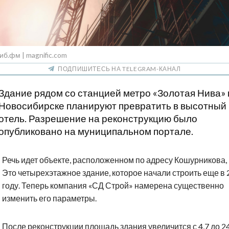
иб.фм | magnific.com
ПОДПИШИТЕСЬ НА TELEGRAM-КАНАЛ
Здание рядом со станцией метро «Золотая Нива» 
Новосибирске планируют превратить в высотный
отель. Разрешение на реконструкцию было
опубликовано на муниципальном портале.
Речь идет объекте, расположенном по адресу Кошурникова, 
Это четырехэтажное здание, которое начали строить еще в 
году. Теперь компания «СД Строй» намерена существенно
изменить его параметры.
После реконструкции площадь здания увеличится с 4,7 до 24