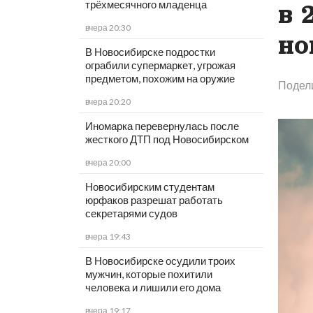
трёхмесячного младенца
в 
вчера 20:30
но
В Новосибирске подростки
ограбили супермаркет, угрожая
предметом, похожим на оружие
Подел
вчера 20:20
Иномарка перевернулась после
жесткого ДТП под Новосибирском
вчера 20:00
Новосибирским студентам
юрфаков разрешат работать
секретарями судов
вчера 19:43
В Новосибирске осудили троих
мужчин, которые похитили
человека и лишили его дома
вчера 19:17