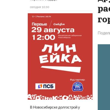
ра
сегодня 10:30
го
Подел
В Новосибирске долгострой у