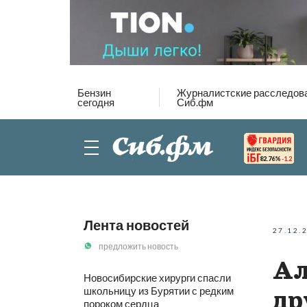
Бензин
Журналистские расследов
сегодня
Сиб.фм
82.76%
-1.2
Лента новостей
27.12.
предложить новость
Ал
Новосибирские хирурги спасли
школьницу из Бурятии с редким
др
пороком сердца