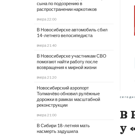
сына по подозрению в
распространении наркотиков
вчера 22:00
В Новосибирске автомобиль сбил
14-летнего велосипедиста
вчера 21:40
В Новосибирске участникам СВО
помогают найти работу после
возвращения к мирной жизни
вчера 21:20
Новосибирский аэропорт
Толмачёво обновил рулёжные
сегодн
дорожки в рамках масштабной
реконструкции
В 
вчера 21:00
у 
В Сибири 18-летняя мать
насмерть задушила