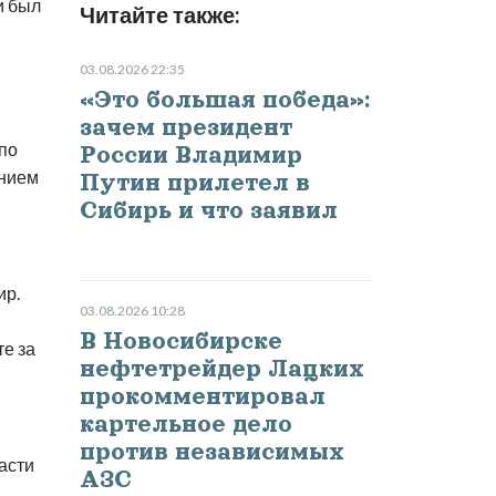
и был
Читайте также:
03.08.2026 22:35
«Это большая победа»:
зачем президент
по
России Владимир
ением
Путин прилетел в
Сибирь и что заявил
ир.
03.08.2026 10:28
В Новосибирске
те за
нефтетрейдер Лацких
прокомментировал
картельное дело
против независимых
асти
АЗС
и