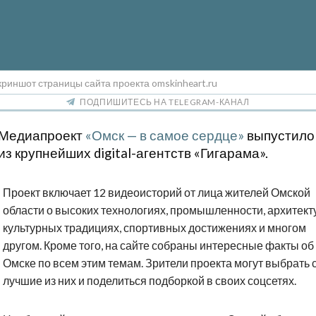
криншот страницы сайта проекта omskinheart.ru
ПОДПИШИТЕСЬ НА TELEGRAM-КАНАЛ
Медиапроект
«Омск — в самое сердце»
выпустило
из крупнейших digital-агентств «Гигарама».
Проект включает 12 видеоисторий от лица жителей Омской
области о высоких технологиях, промышленности, архитект
культурных традициях, спортивных достижениях и многом
другом. Кроме того, на сайте собраны интересные факты об
Омске по всем этим темам. Зрители проекта могут выбрать
лучшие из них и поделиться подборкой в своих соцсетях.