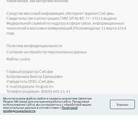
таком жанре, как авторские колонки.
Средство массовой информации «Интернет-журнал Сиб.фм».
Свидетельство о регистрации СМИ ЭЛ № ФС 77 - 57211 выдано
Федеральной службой по надзору в сфере связи, информационных
технологий и массовых коммуникаций (Роскомнадзор) 11 марта 2014
года.
Политика конфиденциальности
Согласие на обработку персональных данных
Файлы cookie
Главный редактор Сиб.фм
Бобровников Виктор Евгеньевич
Учредитель ООО «Сиб.фм»
E-mail редакции: fm@sib.fm
Телефон редакции: 8(800) 600-21-41
Мы используем файлы cookie и сервисы аналитики (включая
Яндекс.Метрику) для улучшения работы сайта. Продолжая
использование сайта, вы соглашаетесь с обработкой ваших
Хорошо
персональных данных в соответствии с
Политикой
Сайт разработан и поддерживается Технодзен
конфиденциальности
.