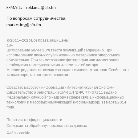
E-MAIL:
reklama@sib.fm
По вопросам сотрудничества:
marketing@sib.fm
© 2011—2026 Все права защищены.
18+
Цитирование более 30 % текста публикаций запрещено. При
использовании любых опубликованных материалов гиперссылка
обязательна. При заимствовании фотографии или иллюстрации
необходимо также указать имя и фамилию её автора.
Мнение редакции не всегда совпадает с мнением авторов. Особенно в
таком жанре, как авторские колонки.
Средство массовой информации «Интернет-журнал Сиб.фм».
Свидетельство о регистрации СМИ ЭЛ № ФС 77 - 57211 выдано
Федеральной службой по надзору в сфере связи, информационных
технологий и массовых коммуникаций (Роскомнадзор) 11 марта 2014
года.
Политика конфиденциальности
Согласие на обработку персональных данных
Файлы cookie