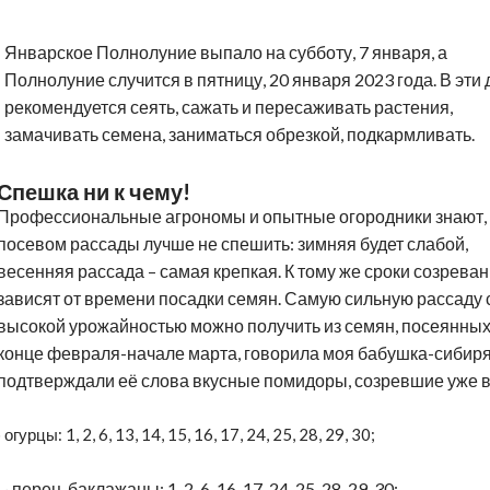
Январское Полнолуние выпало на субботу, 7 января, а
Полнолуние случится в пятницу, 20 января 2023 года. В эти 
рекомендуется сеять, сажать и пересаживать растения,
замачивать семена, заниматься обрезкой, подкармливать.
Спешка ни к чему!
Профессиональные агрономы и опытные огородники знают, 
посевом рассады лучше не спешить: зимняя будет слабой,
весенняя рассада – самая крепкая. К тому же сроки созреван
зависят от времени посадки семян. Самую сильную рассаду 
высокой урожайностью можно получить из семян, посеянных
конце февраля-начале марта, говорила моя бабушка-сибиря
подтверждали её слова вкусные помидоры, созревшие уже в
·
огурцы: 1, 2, 6, 13, 14, 15, 16, 17, 24, 25, 28, 29, 30;
·
перец, баклажаны: 1, 2, 6, 16, 17, 24, 25, 28, 29, 30;