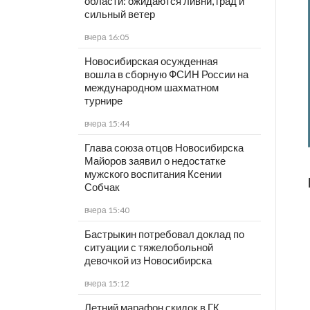
области: ожидаются ливни, град и
сильный ветер
вчера 16:05
Новосибирская осужденная
вошла в сборную ФСИН России на
международном шахматном
турнире
вчера 15:44
Глава союза отцов Новосибирска
Майоров заявил о недостатке
мужского воспитания Ксении
Собчак
вчера 15:40
Бастрыкин потребовал доклад по
ситуации с тяжелобольной
девочкой из Новосибирска
вчера 15:12
Летний марафон скидок в ГК