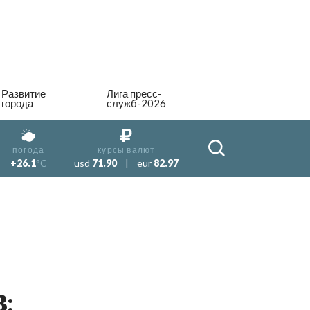
Развитие
Лига пресс-
города
служб-2026
погода
курсы валют
+26.1
°C
usd
71.90
|
eur
82.97
: