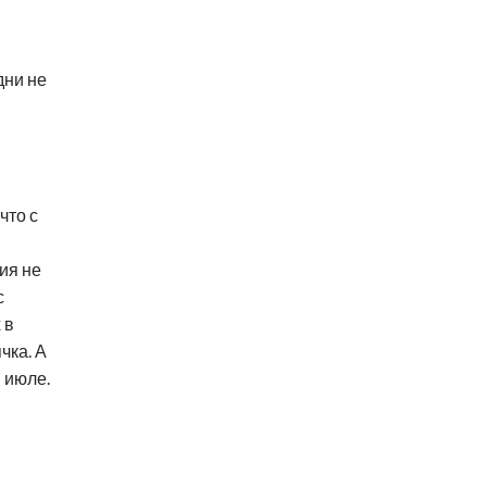
дни не
что с
ия не
с
 в
чка. А
 июле.