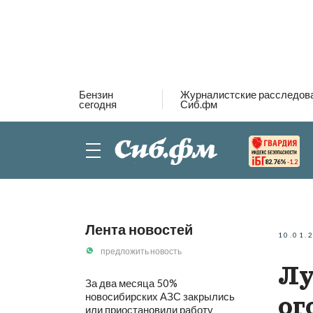
Бензин
Журналистские расследов
сегодня
Сиб.фм
82.76%
-1.2
Лента новостей
10.01.
предложить новость
Лу
За два месяца 50%
новосибирских АЗС закрылись
ог
или приостановили работу