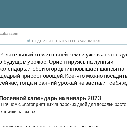
ixabay.com
ПОДПИШИТЕСЬ НА TELEGRAM-КАНАЛ
Рачительный хозяин своей земли уже в январе ду
о будущем урожае. Ориентируясь на лунный
календарь, любой огородник повышает шансы на
щедрый прирост овощей. Кое-что можно посадить
сейчас, тогда и ранний урожай не заставит себя ж
Посевной календарь на январь 2023
Начнем с благоприятных январских дней для посадки расте
ящички на окнах:
·
огурцы: 1, 2, 6, 13, 14, 15, 16, 17, 24, 25, 28, 29, 30;