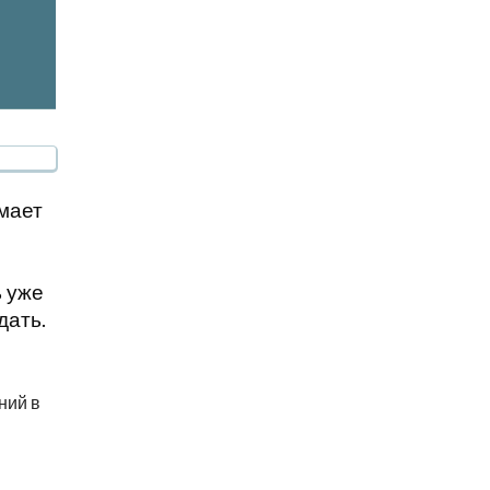
мает
 уже
дать.
ний в