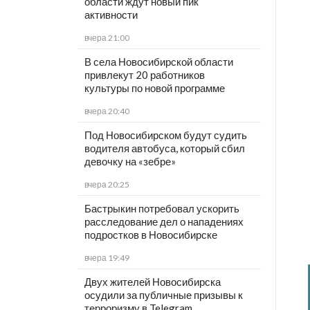
области ждут новый пик
активности
вчера 21:00
В села Новосибирской области
привлекут 20 работников
культуры по новой программе
вчера 20:40
Под Новосибирском будут судить
водителя автобуса, который сбил
девочку на «зебре»
вчера 20:25
Бастрыкин потребовал ускорить
расследование дел о нападениях
подростков в Новосибирске
вчера 19:49
Двух жителей Новосибирска
осудили за публичные призывы к
терроризму в Telegram