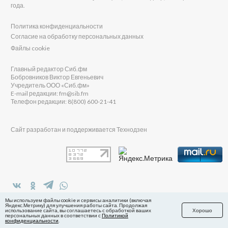
года.
Политика конфиденциальности
Согласие на обработку персональных данных
Файлы cookie
Главный редактор Сиб.фм
Бобровников Виктор Евгеньевич
Учредитель ООО «Сиб.фм»
E-mail редакции: fm@sib.fm
Телефон редакции: 8(800) 600-21-41
Сайт разработан и поддерживается Технодзен
в Яндекс.Дзен
Мы используем файлы cookie и сервисы аналитики (включая
Яндекс.Метрику) для улучшения работы сайта. Продолжая
использование сайта, вы соглашаетесь с обработкой ваших
Хорошо
персональных данных в соответствии с
Политикой
конфиденциальности
.