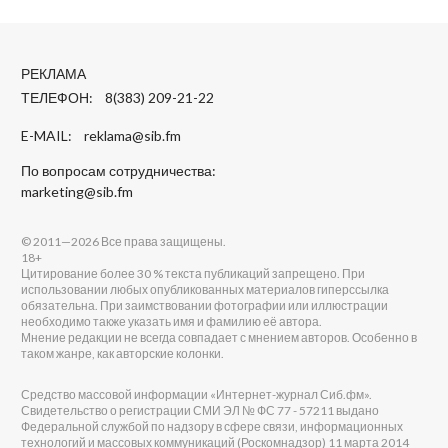
РЕКЛАМА
ТЕЛЕФОН: 8(383) 209-21-22
E-MAIL:
reklama@sib.fm
По вопросам сотрудничества:
marketing@sib.fm
© 2011—2026 Все права защищены.
18+
Цитирование более 30 % текста публикаций запрещено. При
использовании любых опубликованных материалов гиперссылка
обязательна. При заимствовании фотографии или иллюстрации
необходимо также указать имя и фамилию её автора.
Мнение редакции не всегда совпадает с мнением авторов. Особенно в
таком жанре, как авторские колонки.
Средство массовой информации «Интернет-журнал Сиб.фм».
Свидетельство о регистрации СМИ ЭЛ № ФС 77 - 57211 выдано
Федеральной службой по надзору в сфере связи, информационных
технологий и массовых коммуникаций (Роскомнадзор) 11 марта 2014