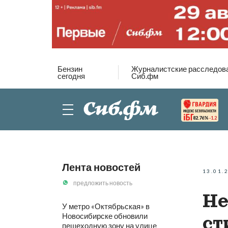
Бензин
Журналистские расследов
сегодня
Сиб.фм
82.76%
-1.2
Лента новостей
13.01.
предложить новость
Не
У метро «Октябрьская» в
Новосибирске обновили
ст
пешеходную зону на улице