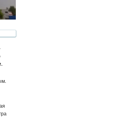
»
о
.
ым.
ая
тра