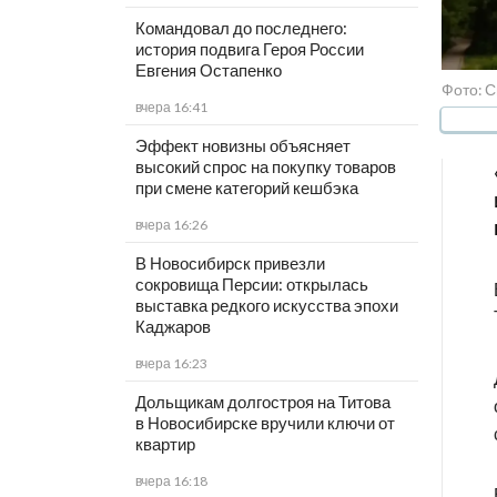
Командовал до последнего:
история подвига Героя России
Евгения Остапенко
Фото: 
вчера 16:41
Эффект новизны объясняет
высокий спрос на покупку товаров
при смене категорий кешбэка
вчера 16:26
В Новосибирск привезли
сокровища Персии: открылась
выставка редкого искусства эпохи
Каджаров
вчера 16:23
Дольщикам долгостроя на Титова
в Новосибирске вручили ключи от
квартир
вчера 16:18