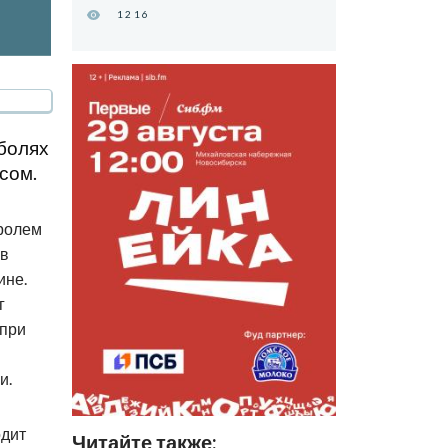
1216
болях
сом.
кролем
 в
ине.
г
 при
и.
одит
Читайте также: