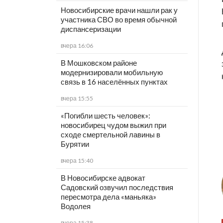
Новосибирские врачи нашли рак у
участника СВО во время обычной
диспансеризации
вчера 16:06
В Мошковском районе
модернизировали мобильную
связь в 16 населённых пунктах
вчера 15:55
«Погибли шесть человек»:
новосибирец чудом выжил при
сходе смертельной лавины в
Бурятии
вчера 15:40
В Новосибирске адвокат
Садовский озвучил последствия
пересмотра дела «маньяка»
Водолея
вчера 15:38