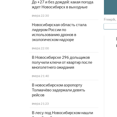
До +27 и без дождей: какая погода
ждет Новосибирск в выходные
вчера 22:30
Freepik
Новосибирская область стала
лидером России по
использованию дронов в
экологическом надзоре
вчера 22:00
В Новосибирске 296 дольщиков
получили ключи от квартир после
многолетнего ожидания
вчера 21:40
В новосибирском аэропорту
Толмачёво задержали девять
рейсов
вчера 21:23
В лесу под Новосибирском нашли