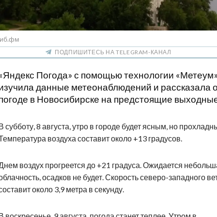
Сиб.фм
ПОДПИШИТЕСЬ НА TELEGRAM-КАНАЛ
«Яндекс Погода» с помощью технологии «Метеум
изучила данные метеонаблюдений и рассказала 
погоде в Новосибирске на предстоящие выходные
В субботу, 8 августа, утро в городе будет ясным, но прохладн
Температура воздуха составит около +13 градусов.
Днем воздух прогреется до +21 градуса. Ожидается небольш
облачность, осадков не будет. Скорость северо-западного ве
составит около 3,9 метра в секунду.
В воскресенье, 9 августа, погода станет теплее. Утром в