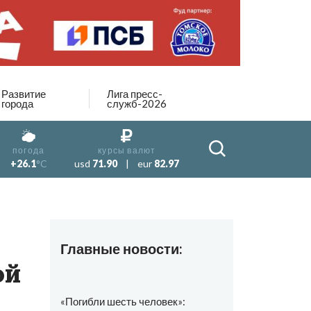
Развитие
Лига пресс-
города
служб-2026
погода
курсы валют
+26.1
°C
usd
71.90
|
eur
82.97
Главные новости:
ой
«Погибли шесть человек»: