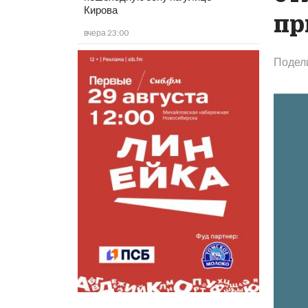
Кирова
пр
вчера 23:00
Подел