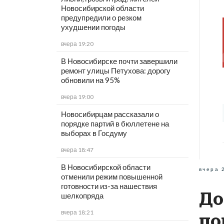
Новосибирской области
предупредили о резком
ухудшении погоды
вчера 19:20
В Новосибирске почти завершили
ремонт улицы Петухова: дорогу
обновили на 95%
вчера 19:00
Новосибирцам рассказали о
порядке партий в бюллетене на
выборах в Госдуму
вчера 18:47
В Новосибирской области
вчера 
отменили режим повышенной
готовности из-за нашествия
До
шелкопряда
вчера 18:21
по