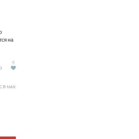
о
тся на
0
Ю
С В MAX