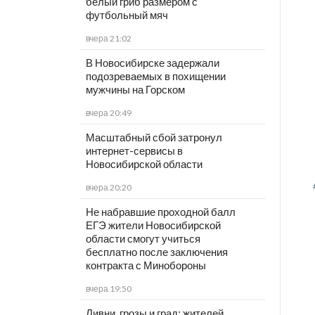
белый гриб размером с
футбольный мяч
вчера 21:02
В Новосибирске задержали
подозреваемых в похищении
мужчины на Горском
вчера 20:49
Масштабный сбой затронул
интернет-сервисы в
Новосибирской области
вчера 20:20
Не набравшие проходной балл
ЕГЭ жители Новосибирской
области смогут учиться
бесплатно после заключения
контракта с Минобороны
вчера 19:50
Ливни, грозы и град: жителей