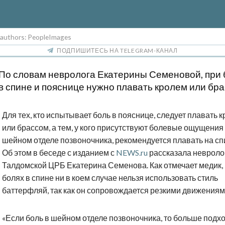
, authors: PeopleImages
ПОДПИШИТЕСЬ НА TELEGRAM-КАНАЛ
По словам невролога Екатерины Семеновой, при 
в спине и пояснице нужно плавать кролем или бра
Для тех, кто испытывает боль в пояснице, следует плавать 
или брассом, а тем, у кого присутствуют болевые ощущения
шейном отделе позвоночника, рекомендуется плавать на сп
Об этом в беседе с изданием с
NEWS.ru
рассказала невроло
Талдомской ЦРБ Екатерина Семенова. Как отмечает медик,
болях в спине ни в коем случае нельзя использовать стиль
баттерфляй, так как он сопровождается резкими движениям
«Если боль в шейном отделе позвоночника, то больше подх