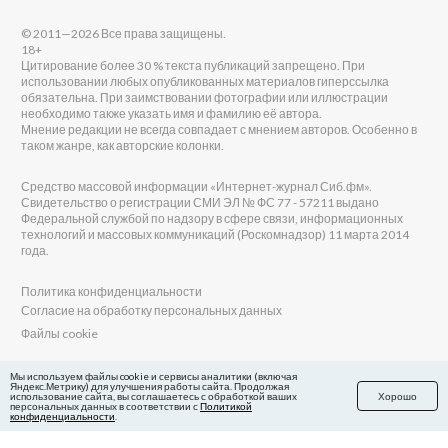
© 2011—2026 Все права защищены.
18+
Цитирование более 30 % текста публикаций запрещено. При
использовании любых опубликованных материалов гиперссылка
обязательна. При заимствовании фотографии или иллюстрации
необходимо также указать имя и фамилию её автора.
Мнение редакции не всегда совпадает с мнением авторов. Особенно в
таком жанре, как авторские колонки.
Средство массовой информации «Интернет-журнал Сиб.фм».
Свидетельство о регистрации СМИ ЭЛ № ФС 77 - 57211 выдано
Федеральной службой по надзору в сфере связи, информационных
технологий и массовых коммуникаций (Роскомнадзор) 11 марта 2014
года.
Политика конфиденциальности
Согласие на обработку персональных данных
Файлы cookie
Главный редактор Сиб.фм
Мы используем файлы cookie и сервисы аналитики (включая
Яндекс.Метрику) для улучшения работы сайта. Продолжая
Бобровников Виктор Евгеньевич
использование сайта, вы соглашаетесь с обработкой ваших
Хорошо
Учредитель ООО «Сиб.фм»
персональных данных в соответствии с
Политикой
конфиденциальности
.
E-mail редакции: fm@sib.fm
Телефон редакции: 8(800) 600-21-41