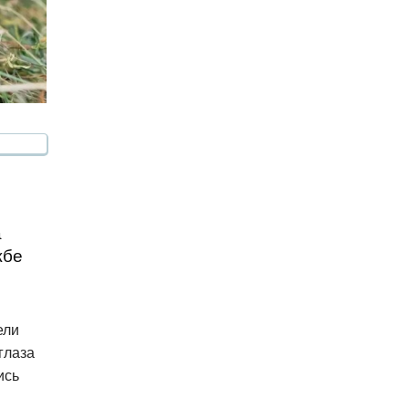
а
жбе
ели
глаза
ись