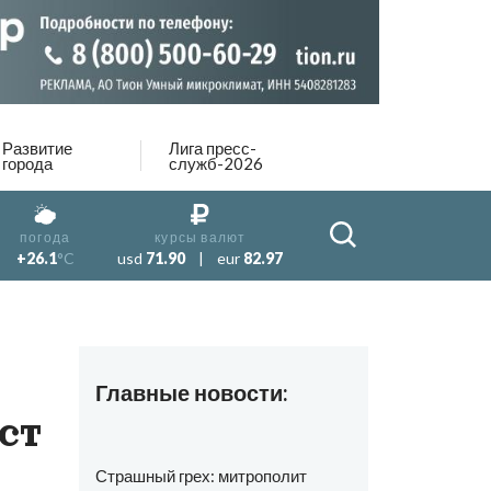
Развитие
Лига пресс-
города
служб-2026
погода
курсы валют
+26.1
°C
usd
71.90
|
eur
82.97
Главные новости:
ст
Страшный грех: митрополит