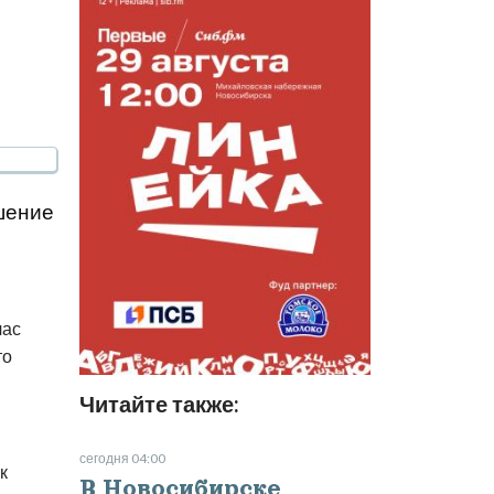
шение
час
то
Читайте также:
сегодня 04:00
к
В Новосибирске