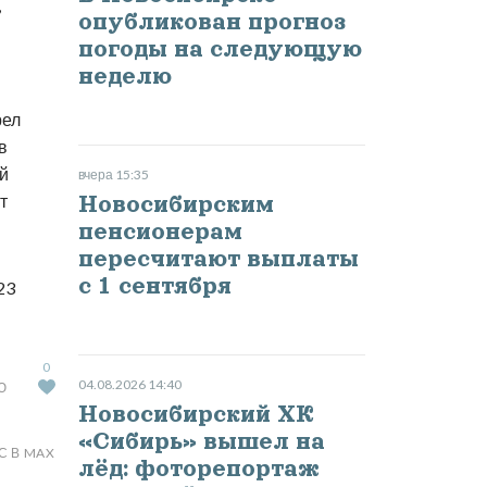
,
опубликован прогноз
погоды на следующую
неделю
рел
в
й
вчера 15:35
т
Новосибирским
пенсионерам
пересчитают выплаты
с 1 сентября
23
0
04.08.2026 14:40
Ю
Новосибирский ХК
«Сибирь» вышел на
С В MAX
лёд: фоторепортаж