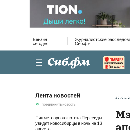
Бензин
Журналистские расследов
сегодня
Сиб.фм
82.76%
-1.2
Лента новостей
20.01.
предложить новость
Мэ
Пик метеорного потока Персеиды
увидят новосибирцы в ночь на 13
ап
августа