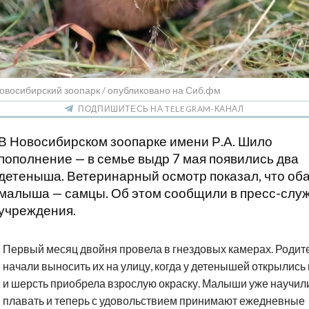
овосибирский зоопарк / опубликовано на Сиб.фм
ПОДПИШИТЕСЬ НА TELEGRAM-КАНАЛ
В Новосибирском зоопарке имени Р.А. Шило
пополнение — в семье выдр 7 мая появились два
детеныша. Ветеринарный осмотр показал, что об
малыша — самцы. Об этом сообщили в пресс-слу
учреждения.
Первый месяц двойня провела в гнездовых камерах. Родит
начали выносить их на улицу, когда у детенышей открылись 
и шерсть приобрела взрослую окраску. Малыши уже научил
плавать и теперь с удовольствием принимают ежедневные