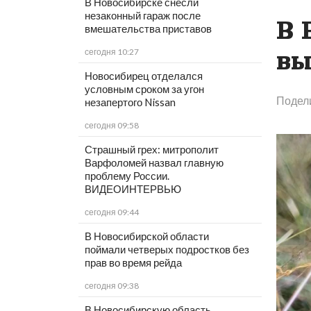
В Новосибирске снесли
незаконный гараж после
В 
вмешательства приставов
вы
сегодня 10:27
Новосибирец отделался
условным сроком за угон
Подел
незапертого Nissan
сегодня 09:58
Страшный грех: митрополит
Варфоломей назвал главную
проблему России.
ВИДЕОИНТЕРВЬЮ
сегодня 09:44
В Новосибирской области
поймали четверых подростков без
прав во время рейда
сегодня 09:38
В Новосибирскую область