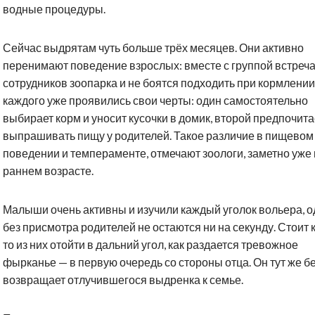
водные процедуры.
Сейчас выдрятам чуть больше трёх месяцев. Они активно
перенимают поведение взрослых: вместе с группой встреч
сотрудников зоопарка и не боятся подходить при кормлении
каждого уже проявились свои черты: один самостоятельно
выбирает корм и уносит кусочки в домик, второй предпочита
выпрашивать пищу у родителей. Такое различие в пищевом
поведении и темпераменте, отмечают зоологи, заметно уже 
раннем возрасте.
Малыши очень активны и изучили каждый уголок вольера, о
без присмотра родителей не остаются ни на секунду. Стоит 
то из них отойти в дальний угол, как раздается тревожное
фырканье — в первую очередь со стороны отца. Он тут же б
возвращает отлучившегося выдренка к семье.