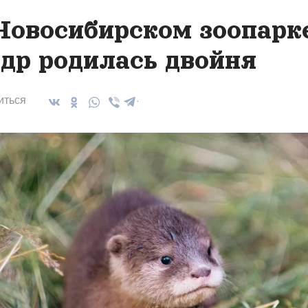
Новосибирском зоопарк
др родилась двойня
иться