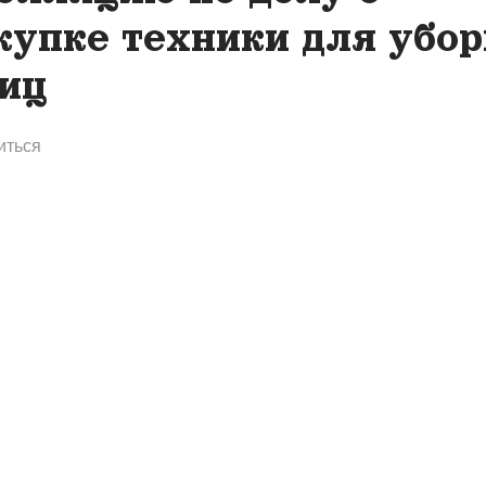
купке техники для убор
иц
иться