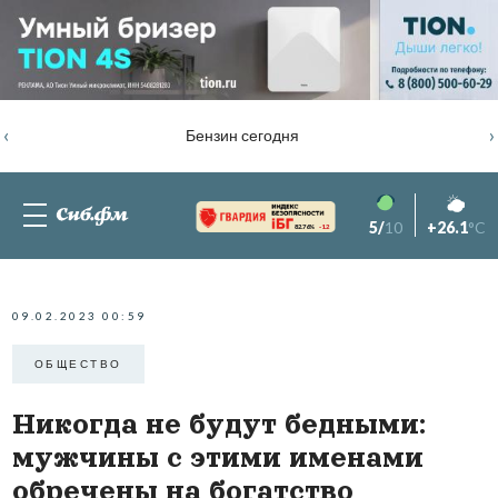
‹
›
Бензин сегодня
5/
10
+26.1
°C
82.76%
-1.2
09.02.2023 00:59
ОБЩЕСТВО
Никогда не будут бедными:
мужчины с этими именами
обречены на богатство