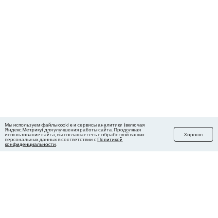
Мы используем файлы cookie и сервисы аналитики (включая
Яндекс.Метрику) для улучшения работы сайта. Продолжая
использование сайта, вы соглашаетесь с обработкой ваших
Хорошо
персональных данных в соответствии с
Политикой
конфиденциальности
.
РЕКЛАМА
ТЕЛЕФОН: 8(383) 209-21-22
E-MAIL:
reklama@sib.fm