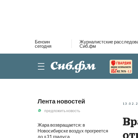
Бензин
Журналистские расследов
сегодня
Сиб.фм
82.76%
-1.2
Лента новостей
13.02.
предложить новость
Вр
Жара возвращается: в
Новосибирске воздух прогреется
от
до +31 градуса