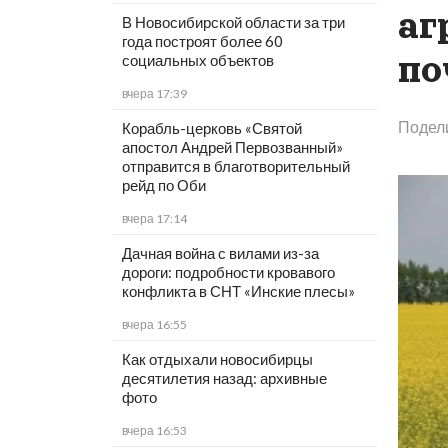
аг
В Новосибирской области за три
года построят более 60
по
социальных объектов
вчера 17:39
Подел
Корабль-церковь «Святой
апостол Андрей Первозванный»
отправится в благотворительный
рейд по Оби
вчера 17:14
Дачная война с вилами из-за
дороги: подробности кровавого
конфликта в СНТ «Инские плесы»
вчера 16:55
Как отдыхали новосибирцы
десятилетия назад: архивные
фото
вчера 16:53