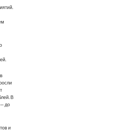
иятий.
ем
о
ей.
ов
росли
т
блей. В
 — до
тов и