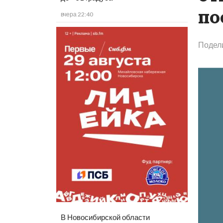
по
вчера 22:40
Подел
В Новосибирской области