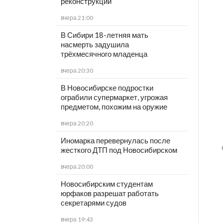
реконструкции
вчера 21:00
В Сибири 18-летняя мать
насмерть задушила
трёхмесячного младенца
вчера 20:30
В Новосибирске подростки
ограбили супермаркет, угрожая
предметом, похожим на оружие
вчера 20:20
Иномарка перевернулась после
жесткого ДТП под Новосибирском
вчера 20:00
Новосибирским студентам
юрфаков разрешат работать
секретарями судов
вчера 19:43