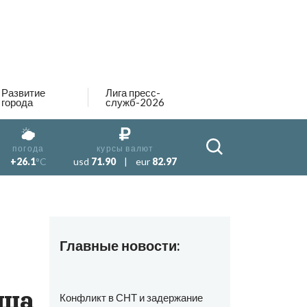
Развитие
Лига пресс-
города
служб-2026
погода
курсы валют
+26.1
°C
usd
71.90
|
eur
82.97
Главные новости:
уша
Конфликт в СНТ и задержание