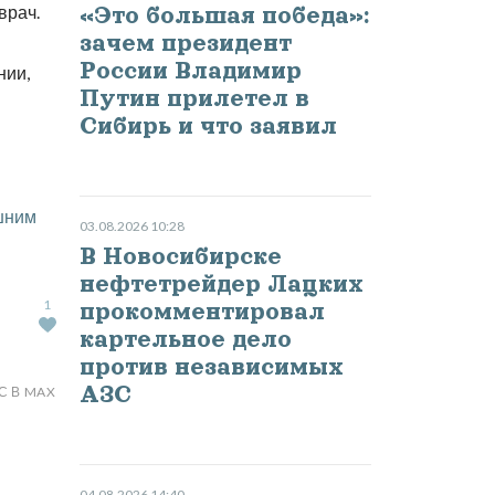
врач.
«Это большая победа»:
зачем президент
России Владимир
нии,
Путин прилетел в
Сибирь и что заявил
шним
03.08.2026 10:28
В Новосибирске
нефтетрейдер Лацких
1
прокомментировал
картельное дело
против независимых
АЗС
С В MAX
04.08.2026 14:40