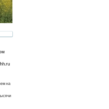
ом
hh.ru
нем на
тысячи