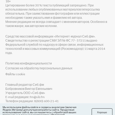
18+
Цитирование более 30 % текста публикаций запрещено. При
использовании любых опубликованных материалов гиперссылка
обязательна. При заимствовании фотографии или иллюстрации
необходимо также указать имя и фамилию её автора.
Мнение редакции не всегда совпадает с мнением авторов. Особенно в
таком жанре, как авторские колонки.
Средство массовой информации «Интернет-журнал Сиб.фм».
Свидетельство о регистрации СМИ ЭЛ № ФС 77 - 57211 выдано
Федеральной службой по надзору в сфере связи, информационных
технологий и массовых коммуникаций (Роскомнадзор) 11 марта 2014
года.
Политика конфиденциальности
Согласие на обработку персональных данных
Файлы cookie
Главный редактор Сиб.фм
Бобровников Виктор Евгеньевич
Учредитель ООО «Сиб.фм»
E-mail редакции: fm@sib.fm
Телефон редакции: 8(800) 600-21-41
Мы используем файлы cookie и сервисы аналитики (включая
Яндекс.Метрику) для улучшения работы сайта. Продолжая
использование сайта, вы соглашаетесь с обработкой ваших
Хорошо
персональных данных в соответствии с
Политикой