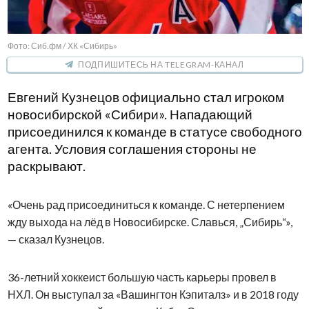
Фото: Сиб.фм / ХК «Сибирь»
ПОДПИШИТЕСЬ НА TELEGRAM-КАНАЛ
Евгений Кузнецов официально стал игроком
новосибирской «Сибири». Нападающий
присоединился к команде в статусе свободного
агента. Условия соглашения стороны не
раскрывают.
«Очень рад присоединиться к команде. С нетерпением
жду выхода на лёд в Новосибирске. Славься, „Сибирь“»,
— сказал Кузнецов.
36-летний хоккеист большую часть карьеры провел в
НХЛ. Он выступал за «Вашингтон Кэпиталз» и в 2018 году