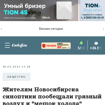
‹
›
Бензин сегодня
5/
10
+26.1
°C
82.76%
-1.2
18.03.2023 11:28
ОБЩЕСТВО
Жителям Новосибирска
синоптики пообещали грязный
воздух и "мешок холода"