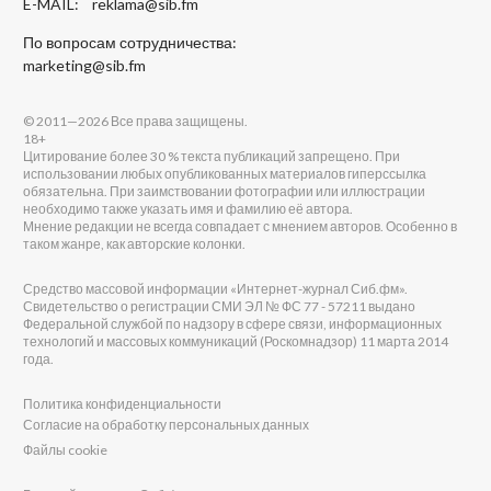
E-MAIL:
reklama@sib.fm
По вопросам сотрудничества:
marketing@sib.fm
© 2011—2026 Все права защищены.
18+
Цитирование более 30 % текста публикаций запрещено. При
использовании любых опубликованных материалов гиперссылка
обязательна. При заимствовании фотографии или иллюстрации
необходимо также указать имя и фамилию её автора.
Мнение редакции не всегда совпадает с мнением авторов. Особенно в
таком жанре, как авторские колонки.
Средство массовой информации «Интернет-журнал Сиб.фм».
Свидетельство о регистрации СМИ ЭЛ № ФС 77 - 57211 выдано
Федеральной службой по надзору в сфере связи, информационных
технологий и массовых коммуникаций (Роскомнадзор) 11 марта 2014
года.
Политика конфиденциальности
Согласие на обработку персональных данных
Файлы cookie