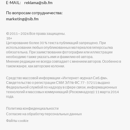
E-MAIL:
reklama@sib.fm
По вопросам сотрудничества:
marketing@sib.fm
© 2011—2026 Все права защищены.
18+
Цитирование более 30 % текста публикаций запрещено. При
использовании любых опубликованных материалов гиперссылка
обязательна. При заимствовании фотографии или иллюстрации
необходимо также указать имя и фамилию её автора.
Мнение редакции не всегда совпадает с мнением авторов. Особенно в
таком жанре, как авторские колонки.
Средство массовой информации «Интернет-журнал Сиб.фм».
Свидетельство о регистрации СМИ ЭЛ № ФС 77 - 57211 выдано
Федеральной службой по надзору в сфере связи, информационных
технологий и массовых коммуникаций (Роскомнадзор) 11 марта 2014
года.
Политика конфиденциальности
Согласие на обработку персональных данных
Файлы cookie