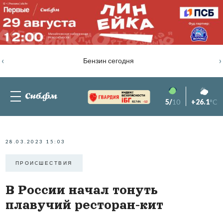
‹
›
Бензин сегодня
5/
10
+26.1
°C
82.76%
-1.2
28.03.2023 15:03
ПРОИCШЕСТВИЯ
В России начал тонуть
плавучий ресторан-кит