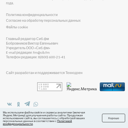
года.
Политика конфиденциальности
Согласие на обработку персональных данных
Файлы cookie
Главный редактор Сиб.фм
Бобровников Виктор Евгеньевич
Учредитель ООО «Сиб.фм»
E-mail редакции: fm@sib.fm
Телефон редакции: 8(800) 600-21-41
Сайт разработан и поддерживается Технодзен
в Яндекс.Дзен
Мы используем файлы cookie и сервисы аналитики (включая
Яндекс.Метрику) для улучшения работы сайта. Продолжая
использование сайта, вы соглашаетесь с обработкой ваших
Хорошо
персональных данных в соответствии с
Политикой
конфиденциальности
.