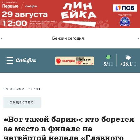
‹
›
Бензин сегодня
5/
10
+26.1
°C
82.76%
-1.2
28.03.2023 18:41
ОБЩЕСТВО
«Вот такой барин»: кто борется
за место в финале на
четвёртой неделе «Главного