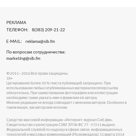
РЕКЛАМА
ТЕЛЕФОН: 8(383) 209-21-22
E-MAIL:
reklama@sib.fm
По вопросам сотрудничества:
marketing@sib.fm
© 2011—2026 Все права защищены.
18+
Цитирование более 30 % текста публикаций запрещено. При
использовании любых опубликованных материалов гиперссылка
обязательна. При заимствовании фотографии или иллюстрации
необходимо также указать имя и фамилию её автора.
Мнение редакции не всегда совпадает с мнением авторов. Особенно в
таком жанре, как авторские колонки.
Средство массовой информации «Интернет-журнал Сиб.фм».
Свидетельство о регистрации СМИ ЭЛ № ФС 77 - 57211 выдано
Федеральной службой по надзору в сфере связи, информационных
технологий и массовых коммуникаций (Роскомнадзор) 11 марта 2014