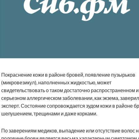
Покраснение кожи в районе бровей, появление пузырьков
(микровезикул), наполненных жидкостью, может
свидетельствовать о таком достаточно распространенном и
серьезном аллергическом заболевании, как экзема, заверил
эксперт. Состояние сопровождается зудом кожи в районе б
шелушением, трещинами и даже корками.
По заверениям медиков, выпадение или отсутствие волос н
половине брови является весьма характерным симптомом 