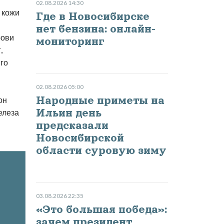
02.08.2026 14:30
 кожи
Где в Новосибирске
нет бензина: онлайн-
рови
мониторинг
,
его
02.08.2026 05:00
Народные приметы на
он
Ильин день
елеза
предсказали
Новосибирской
области суровую зиму
03.08.2026 22:35
«Это большая победа»:
зачем президент