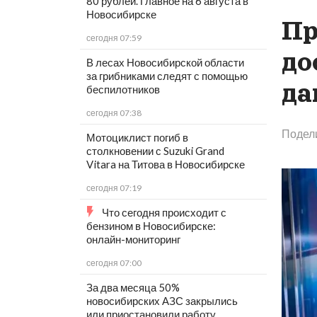
80 рублей. Главное на 6 августа в
Новосибирске
Пр
сегодня 07:59
до
В лесах Новосибирской области
за грибниками следят с помощью
да
беспилотников
сегодня 07:38
Подел
Мотоциклист погиб в
столкновении с Suzuki Grand
Vitara на Титова в Новосибирске
сегодня 07:19
Что сегодня происходит с
бензином в Новосибирске:
онлайн-мониторинг
сегодня 07:00
За два месяца 50%
новосибирских АЗС закрылись
или приостановили работу