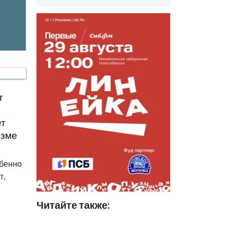
т
ет
изме
обенно
т,
Читайте также: