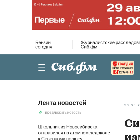
Бензин
Журналистские расследов
сегодня
Сиб.фм
82.76%
-1.2
Лента новостей
30.03.
предложить новость
Си
Школьник из Новосибирска
отправился на атомном ледоколе
из
к Северному полюсу