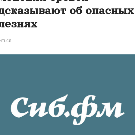
дсказывают об опасных
лезнях
иться