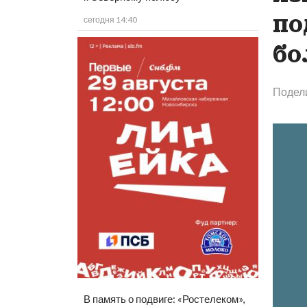
по
сегодня 14:40
бо
Подел
В память о подвиге: «Ростелеком»,