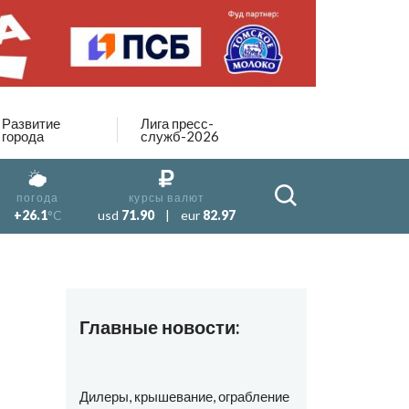
Развитие
Лига пресс-
города
служб-2026
погода
курсы валют
+26.1
°C
usd
71.90
|
eur
82.97
Главные новости:
Дилеры, крышевание, ограбление