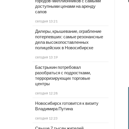
городов-миллионников с самыми
доступными ценами на аренду
сапов
сегодня 13:21
Дилеры, крышевание, ограбление
потерпевших: самые резонансные
дела высокопоставленных
полицейских в Новосибирске
сегодня 13:19
Бастрыкин потребовал
разобраться с подростками,
терроризирующих торговые
центры
сегодня 12:28
Новосибирск готовится к визиту
Владимира Путина
сегодня 12:23
Свыше 7 тысяч жителей