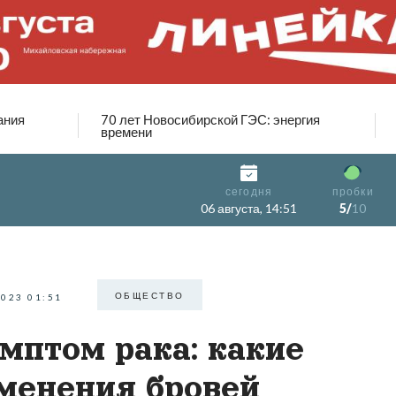
ания
70 лет Новосибирской ГЭС: энергия
времени
сегодня
пробки
06 августа, 14:51
5/
10
ОБЩЕСТВО
2023 01:51
мптом рака: какие
менения бровей