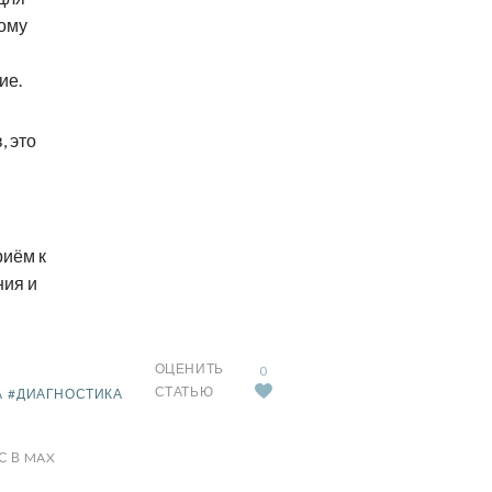
тому
ие.
, это
риём к
ния и
ОЦЕНИТЬ
0
СТАТЬЮ
А
#ДИАГНОСТИКА
С В MAX