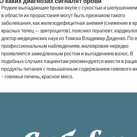
О каких диагнозах сигналят брови
Редкие выпадающие брови вкупе с сухостью и шелушением
в области их прорастания могут быть признаком такого
заболевания, как железодефицитная анемия (снижение в к
красных телец — эритроцитов), пояснил терапевт, кардиолог
доктор медицинских наук из Томска Владимир Диденко. По 
профессиональным наблюдениям, малокровие нередко
проявляется замедленным ростом и выпадением волос. В
подобных случаях пациентам рекомендуется ввести в раци
продукты питания с повышенным содержанием гемового ж
– говяжья печень, красное мясо.