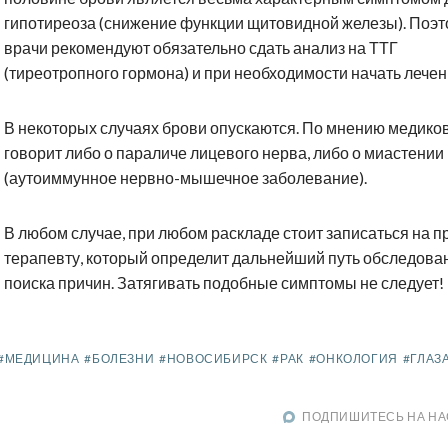
гипотиреоза (снижение функции щитовидной железы). Поэ
врачи рекомендуют обязательно сдать анализ на ТТГ
(тиреотропного гормона) и при необходимости начать лечен
В некоторых случаях брови опускаются. По мнению медиков
говорит либо о параличе лицевого нерва, либо о миастении
(аутоиммунное нервно-мышечное заболевание).
В любом случае, при любом раскладе стоит записаться на п
терапевту, который определит дальнейший путь обследова
поиска причин. Затягивать подобные симптомы не следует!
#МЕДИЦИНА
#БОЛЕЗНИ
#НОВОСИБИРСК
#РАК
#ОНКОЛОГИЯ
#ГЛАЗ
ПОДПИШИТЕСЬ НА НА