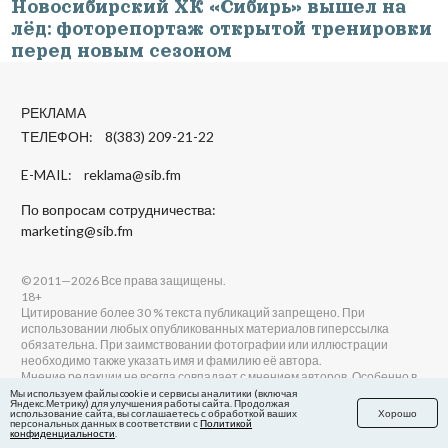
04.08.2026 14:40
Новосибирский ХК «Сибирь» вышел на
лёд: фоторепортаж открытой тренировки
перед новым сезоном
РЕКЛАМА
ТЕЛЕФОН: 8(383) 209-21-22
E-MAIL:
reklama@sib.fm
По вопросам сотрудничества:
marketing@sib.fm
© 2011—2026 Все права защищены.
18+
Мы используем файлы cookie и сервисы аналитики (включая
Цитирование более 30 % текста публикаций запрещено. При
Яндекс.Метрику) для улучшения работы сайта. Продолжая
использовании любых опубликованных материалов гиперссылка
использование сайта, вы соглашаетесь с обработкой ваших
Хорошо
персональных данных в соответствии с
Политикой
обязательна. При заимствовании фотографии или иллюстрации
конфиденциальности
.
необходимо также указать имя и фамилию её автора.