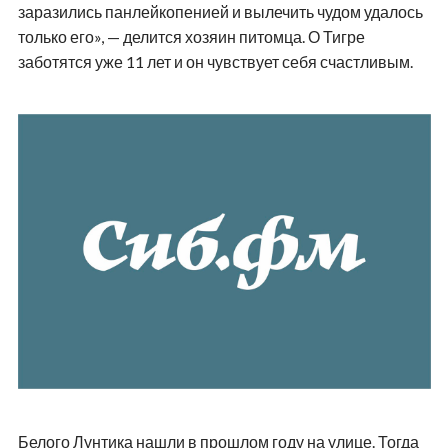
заразились панлейкопенией и вылечить чудом удалось
только его», — делится хозяин питомца. О Тигре
заботятся уже 11 лет и он чувствует себя счастливым.
Белого Лунтика нашли в прошлом году на улице. Тогда