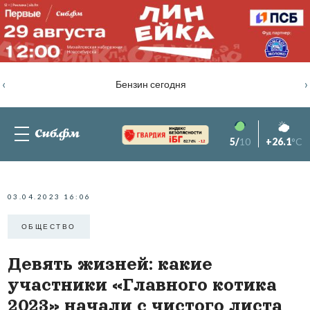
‹
›
Бензин сегодня
5/
10
+26.1
°C
82.76%
-1.2
03.04.2023 16:06
ОБЩЕСТВО
Девять жизней: какие
участники «Главного котика
2023» начали с чистого листа