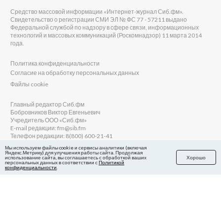
Средство массовой информации «Интернет-журнал Сиб.фм».
Свидетельство о регистрации СМИ ЭЛ № ФС 77 - 57211 выдано
Федеральной службой по надзору в сфере связи, информационных
технологий и массовых коммуникаций (Роскомнадзор) 11 марта 2014
года.
Политика конфиденциальности
Согласие на обработку персональных данных
Файлы cookie
Главный редактор Сиб.фм
Бобровников Виктор Евгеньевич
Учредитель ООО «Сиб.фм»
E-mail редакции: fm@sib.fm
Телефон редакции: 8(800) 600-21-41
Мы используем файлы cookie и сервисы аналитики (включая
Яндекс.Метрику) для улучшения работы сайта. Продолжая
использование сайта, вы соглашаетесь с обработкой ваших
Хорошо
персональных данных в соответствии с
Политикой
Сайт разработан и поддерживается Технодзен
конфиденциальности
.