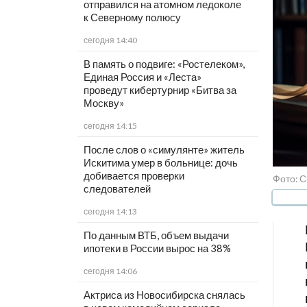
отправился на атомном ледоколе
к Северному полюсу
сегодня 14:40
В память о подвиге: «Ростелеком»,
Единая Россия и «Леста»
проведут кибертурнир «Битва за
Москву»
сегодня 14:15
После слов о «симулянте» житель
Искитима умер в больнице: дочь
добивается проверки
Фото: С
следователей
сегодня 14:13
По данным ВТБ, объем выдачи
ипотеки в России вырос на 38%
сегодня 14:06
Актриса из Новосибирска снялась