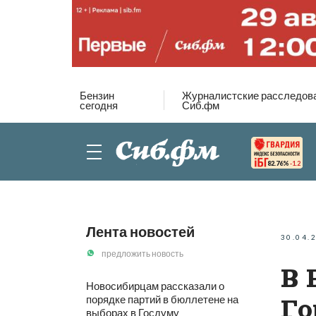
Бензин
Журналистские расследов
сегодня
Сиб.фм
82.76%
-1.2
Лента новостей
30.04.
предложить новость
В 
Новосибирцам рассказали о
порядке партий в бюллетене на
Го
выборах в Госдуму