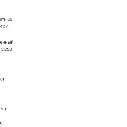
жетных
407.
венный
 3 250
ст.
ета
по