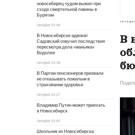
новосибирец чудом выжил при
сходе смертельной лавины в
Бурятии
сегодн
сегодня 15:40
В Новосибирске адвокат
В 
Садовский озвучил последствия
пересмотра дела «маньяка»
об
Водолея
бю
сегодня 15:38
В Партии пенсионеров призвали
не отказывать пожилым в
Подел
страховании здоровья
сегодня 15:27
Владимир Путин может приехать
в Новосибирск
сегодня 15:05
Школьник из Новосибирска