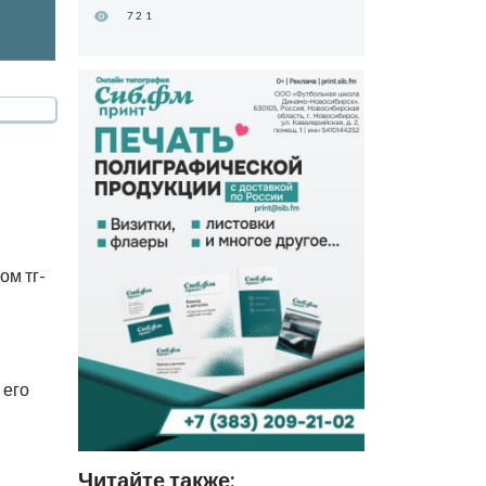
721
ом тг-
 его
Читайте также: