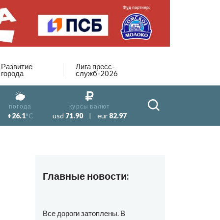
Развитие
Лига пресс-
города
служб-2026
погода
курсы валют
+26.1
°C
usd
71.90
|
eur
82.97
Главные новости:
Все дороги затоплены. В