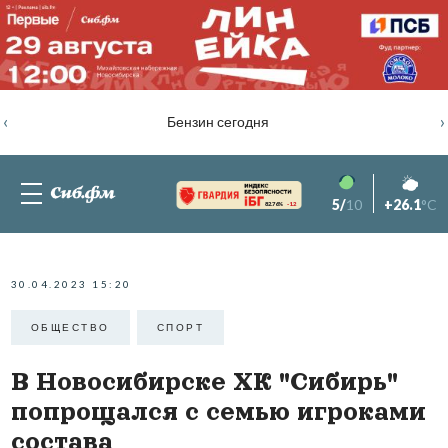
‹
›
Бензин сегодня
5/
10
+26.1
°C
82.76%
-1.2
30.04.2023 15:20
ОБЩЕСТВО
СПОРТ
В Новосибирске ХК "Сибирь"
попрощался с семью игроками
состава