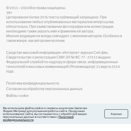
© 2011—2026 Все права защищены.
18+
Цитирование более 30 % текста публикаций запрещено. При
использовании любых опубликованных материалов гиперссылка
обязательна. При заимствовании фотографии или иллюстрации
необходимо также указать имя и фамилию её автора.
Мнение редакции не всегда совпадает с мнением авторов. Особенно в
таком жанре, как авторские колонки.
Средство массовой информации «Интернет-журнал Сиб.фм».
Свидетельство о регистрации СМИ ЭЛ № ФС 77 - 57211 выдано
Федеральной службой по надзору в сфере связи, информационных
технологий и массовых коммуникаций (Роскомнадзор) 11 марта 2014
года.
Политика конфиденциальности
Согласие на обработку персональных данных
Файлы cookie
Главный редактор Сиб.фм
Мы используем файлы cookie и сервисы аналитики (включая
Яндекс.Метрику) для улучшения работы сайта. Продолжая
Бобровников Виктор Евгеньевич
использование сайта, вы соглашаетесь с обработкой ваших
Хорошо
Учредитель ООО «Сиб.фм»
персональных данных в соответствии с
Политикой
конфиденциальности
.
E-mail редакции: fm@sib.fm
Телефон редакции: 8(800) 600-21-41