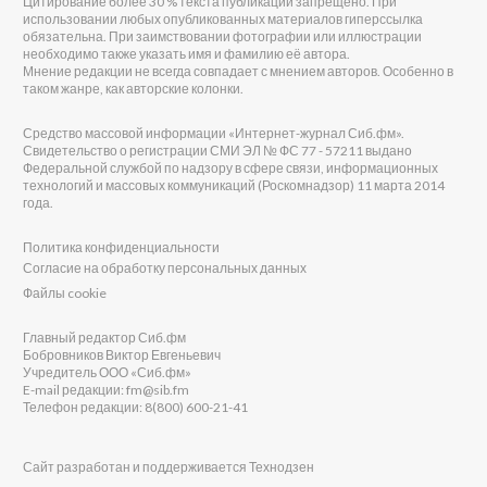
Цитирование более 30 % текста публикаций запрещено. При
использовании любых опубликованных материалов гиперссылка
обязательна. При заимствовании фотографии или иллюстрации
необходимо также указать имя и фамилию её автора.
Мнение редакции не всегда совпадает с мнением авторов. Особенно в
таком жанре, как авторские колонки.
Средство массовой информации «Интернет-журнал Сиб.фм».
Свидетельство о регистрации СМИ ЭЛ № ФС 77 - 57211 выдано
Федеральной службой по надзору в сфере связи, информационных
технологий и массовых коммуникаций (Роскомнадзор) 11 марта 2014
года.
Политика конфиденциальности
Согласие на обработку персональных данных
Файлы cookie
Главный редактор Сиб.фм
Бобровников Виктор Евгеньевич
Учредитель ООО «Сиб.фм»
E-mail редакции: fm@sib.fm
Телефон редакции: 8(800) 600-21-41
Сайт разработан и поддерживается Технодзен