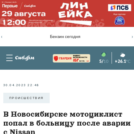
‹
›
Бензин сегодня
5/
10
+26.1
°C
82.76%
-1.2
30.04.2023 22:48
ПРОИCШЕСТВИЯ
В Новосибирске мотоциклист
попал в больницу после аварии
с Nissan