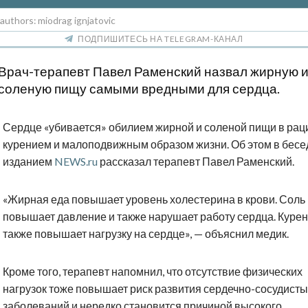
 authors: miodrag ignjatovic
ПОДПИШИТЕСЬ НА TELEGRAM-КАНАЛ
Врач-терапевт Павел Раменский назвал жирную 
соленую пищу самыми вредными для сердца.
Сердце «убивается» обилием жирной и соленой пищи в рац
курением и малоподвижным образом жизни. Об этом в бесе
изданием
NEWS.ru
рассказал терапевт Павел Раменский.
«Жирная еда повышает уровень холестерина в крови. Соль
повышает давление и также нарушает работу сердца. Куре
также повышает нагрузку на сердце», — объяснил медик.
Кроме того, терапевт напомнил, что отсутствие физических
нагрузок тоже повышает риск развития сердечно-сосудисты
заболеваний и нередко становится причиной высокого