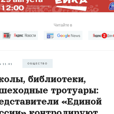
Читайте в
ОБЩЕСТВО
я 11:41
олы, библиотеки,
шеходные тротуары:
едставители «Единой
ссии» контролируют