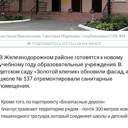
Анастасия Вишленкова, Светлана Маркеева / опубликовано СИБ.ФМ
ПОДПИШИТЕСЬ НА TELEGRAM-КАНАЛ
В Железнодорожном районе готовятся к новому
учебному году образовательные учреждения. В
детском саду «Золотой ключик» обновили фасад, а
школе № 137 отремонтировали санитарные
помещения.
Кроме того, по партпроекту «Безопасные дороги»
благоустраивают территорию рядом – почти 300 метров нов
пешеходного тротуара, который соединяет школы и детский 