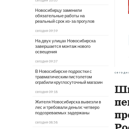
сегодня 10:05
Новосибирцу заменили
обязательные работы на
реальный срок из-за прогулов
сегодня 09:59
На двух улицах Новосибирска
завершается монтаж нового
освещения
сегодня 09:37
В Новосибирске подростки с
сегодн
травматическим пистолетом
ограбили круглосуточный магазин
Шк
сегодня 09:18
пе
Жителя Новосибирска вывезли в
лес и требовали деньги: четверо
пр
подозреваемых задержаны
сегодня 08:58
Ро