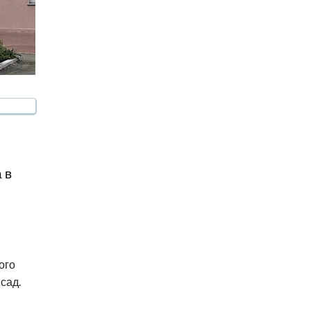
 в
ого
сад.