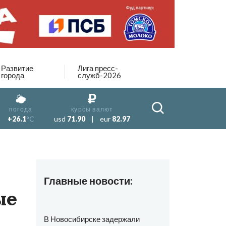
Развитие
Лига пресс-
города
служб-2026
погода
курсы валют
+26.1
°C
usd
71.90
|
eur
82.97
Главные новости:
ые
В Новосибирске задержали