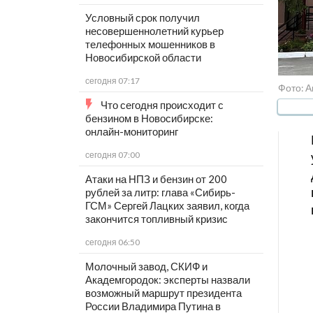
Условный срок получил
несовершеннолетний курьер
телефонных мошенников в
Новосибирской области
сегодня 07:17
Фото: 
Что сегодня происходит с
бензином в Новосибирске:
онлайн-мониторинг
сегодня 07:00
Атаки на НПЗ и бензин от 200
рублей за литр: глава «Сибирь-
ГСМ» Сергей Лацких заявил, когда
закончится топливный кризис
сегодня 06:50
Молочный завод, СКИФ и
Академгородок: эксперты назвали
возможный маршрут президента
России Владимира Путина в