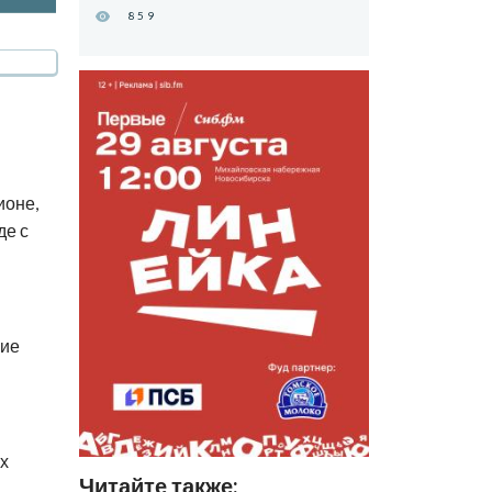
859
и
ионе,
де с
ние
х
Читайте также: