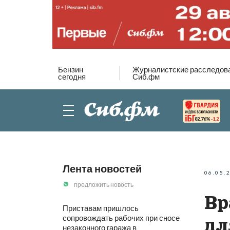
Бензин
Журналистские расследов
сегодня
Сиб.фм
82.76%
-1.2
Лента новостей
06.05.
предложить новость
Вр
Приставам пришлось
сопровождать рабочих при сносе
дл
незаконного гаража в