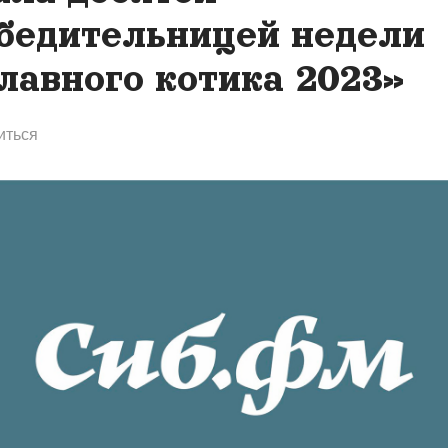
бедительницей недели
лавного котика 2023»
иться