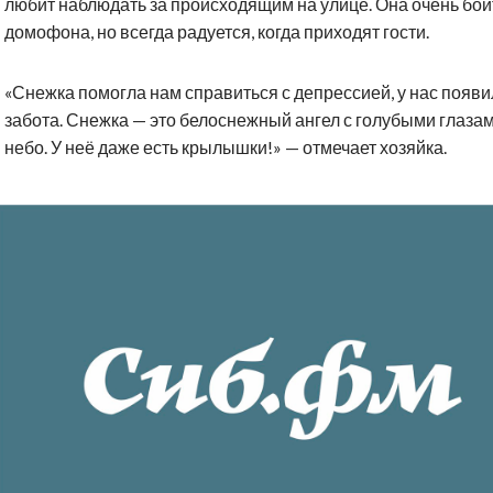
любит наблюдать за происходящим на улице. Она очень бои
домофона, но всегда радуется, когда приходят гости.
«Снежка помогла нам справиться с депрессией, у нас появ
забота. Снежка — это белоснежный ангел с голубыми глазам
небо. У неё даже есть крылышки!» — отмечает хозяйка.