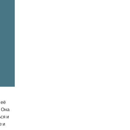
 её
. Она
ься и
е и