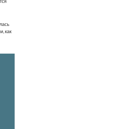
тся
илась
и, как