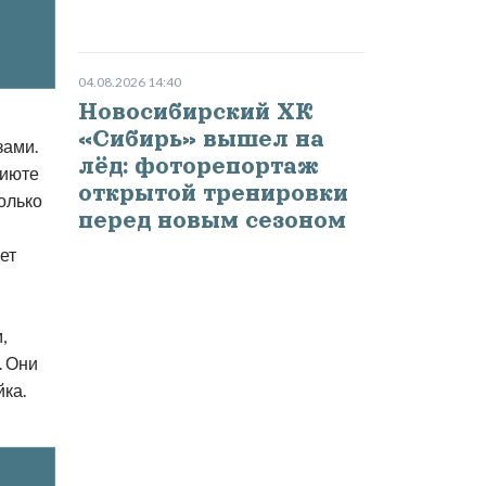
04.08.2026 14:40
Новосибирский ХК
«Сибирь» вышел на
зами.
лёд: фоторепортаж
риюте
открытой тренировки
колько
перед новым сезоном
ет
,
. Они
йка.