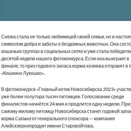
Снежа стала не только любимицей своей семьи, но и насто
символом добра и заботы о бездомных животных. Она состо
кошачьих группах в социальных сетях и уже стала победит
десятой недели нашего фотоконкурса. Если она выиграет в
финале, то приз годового запаса корма хозяева отправят в
«Кошкино Лукошко».
В фотоконкурсе «Главный котик Новосибирска 2023» участв
уже более полутора тысяч питомцев. Голосование среди
финалистов начнётся 24 мая и продлится одну неделю. При
самому милому питомцу Новосибирска станет годовой запа
корма Catland от генерального спонсора — компания
Алейскзернопродукт имени Старовойтова.