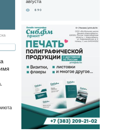
августа
890
ска
ка
 имя
.
приюта