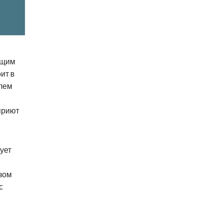
ящим
ит в
елем
 приют
ует
зом
с