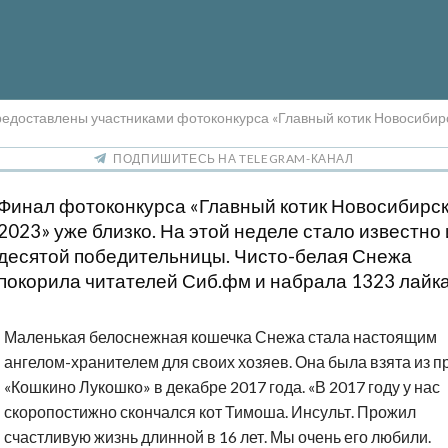
редоставлены участниками фотоконкурса «Главный котик Новосибир
ПОДПИШИТЕСЬ НА TELEGRAM-КАНАЛ
Финал фотоконкурса «Главный котик Новосибирс
2023» уже близко. На этой неделе стало известно
десятой победительницы. Чисто-белая Снежа
покорила читателей Сиб.фм и набрала 1323 лайка
Маленькая белоснежная кошечка Снежа стала настоящим
ангелом-хранителем для своих хозяев. Она была взята из 
«Кошкино Лукошко» в декабре 2017 года. «В 2017 году у нас
скоропостижно скончался кот Тимоша. Инсульт. Прожил
счастливую жизнь длинной в 16 лет. Мы очень его любили.