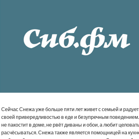
Сейчас Снежа уже больше пяти лет живет с семьей и радует
своей привередливостью в еде и безупречным поведением
не пакостит в доме, не рвёт диваны и обои, а любит целоват
расчёсываться. Снежа также является помощницей на кухн