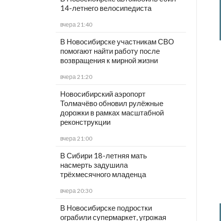
14-летнего велосипедиста
вчера 21:40
В Новосибирске участникам СВО
помогают найти работу после
возвращения к мирной жизни
вчера 21:20
Новосибирский аэропорт
Толмачёво обновил рулёжные
дорожки в рамках масштабной
реконструкции
вчера 21:00
В Сибири 18-летняя мать
насмерть задушила
трёхмесячного младенца
вчера 20:30
В Новосибирске подростки
ограбили супермаркет, угрожая