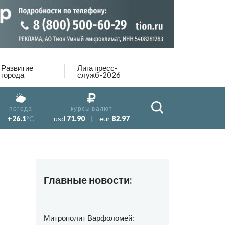
Развитие
Лига пресс-
города
служб-2026
погода
курсы валют
+26.1
°C
usd
71.90
|
eur
82.97
Главные новости:
Митрополит Варфоломей: