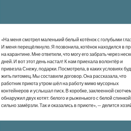
«На меня смотрел маленький белый котёнок с голубыми гла
И меня перещёлкнуло. Я позвонила, котёнок находился в п
на карантине. Мне ответили, что могу его забрать через нес
дней. И вот этот день настал! К нам приехала волонтёр и
привезла Снежу, подарки. Посмотрела, в каких условиях буд
жить питомец. Мы составили договор. Она рассказала, что
работник приюта утром шёл на работу мимо мусорных
контейнеров и услышал писк. В коробке, заклеенной скотчем
обнаружил двух котят: белого и рыженького с белой спинкой
сильно замёрзли. Так и оказались в приюте», — делится хозя