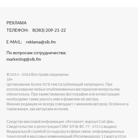
РЕКЛАМА
ТЕЛЕФОН: 8(383) 209-21-22
E-MAIL:
reklama@sib.fm
По вопросам сотрудничества:
marketing@sib.fm
© 2011—2026 Все права защищены.
18+
Цитирование более 30 % текста публикаций запрещено. При
использовании любых опубликованных материалов гиперссылка
обязательна. При заимствовании фотографии или иллюстрации
необходимо также указать имя и фамилию её автора.
Мнение редакции не всегда совпадает с мнением авторов. Особенно в
таком жанре, как авторские колонки.
Средство массовой информации «Интернет-журнал Сиб.фм».
Свидетельство о регистрации СМИ ЭЛ № ФС 77 - 57211 выдано
Федеральной службой по надзору в сфере связи, информационных
технологий и массовых коммуникаций (Роскомнадзор) 11 марта 2014