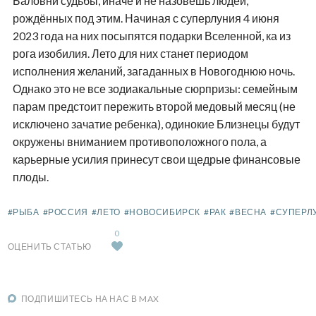
Баловни судьбы, иначе и не назовёшь людей,
рождённых под этим. Начиная с суперлуния 4 июня
2023 года на них посыпятся подарки Вселенной, ка из
рога изобилия. Лето для них станет периодом
исполнения желаний, загаданных в Новогоднюю ночь.
Однако это не все зодиакальные сюрпризы: семейным
парам предстоит пережить второй медовый месяц (не
исключено зачатие ребенка), одинокие Близнецы будут
окружены вниманием противоположного пола, а
карьерные усилия принесут свои щедрые финансовые
плоды.
#РЫБА
#РОССИЯ
#ЛЕТО
#НОВОСИБИРСК
#РАК
#ВЕСНА
#СУПЕРЛ
0
ОЦЕНИТЬ СТАТЬЮ
ПОДПИШИТЕСЬ НА НАС В MAX