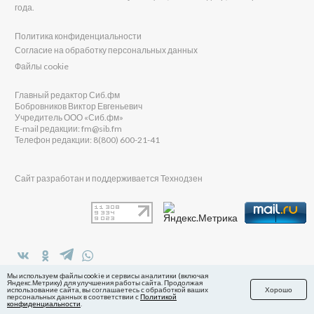
года.
Политика конфиденциальности
Согласие на обработку персональных данных
Файлы cookie
Главный редактор Сиб.фм
Бобровников Виктор Евгеньевич
Учредитель ООО «Сиб.фм»
E-mail редакции: fm@sib.fm
Телефон редакции: 8(800) 600-21-41
Сайт разработан и поддерживается Технодзен
в Яндекс.Дзен
Мы используем файлы cookie и сервисы аналитики (включая
Яндекс.Метрику) для улучшения работы сайта. Продолжая
использование сайта, вы соглашаетесь с обработкой ваших
Хорошо
персональных данных в соответствии с
Политикой
конфиденциальности
.