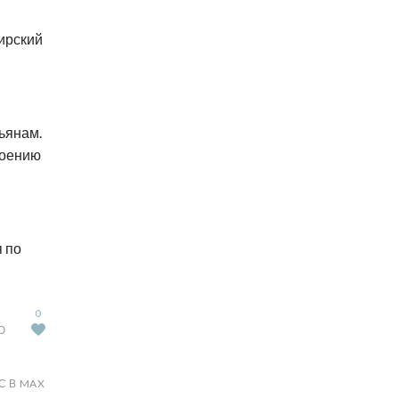
бирский
ьянам.
роению
 по
0
Ю
С В MAX