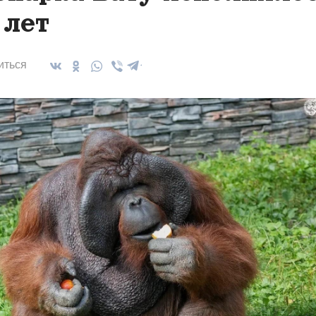
 лет
иться