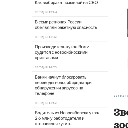
Как выбирают позывной на СВО
сегодня 15:04
В семи регионах России
объявляли ракетную опасность
сегодня 14:46
Производитель кукол Bratz
судится с новосибирскими
приставами
сегодня 14:25
Банки начнут блокировать
переводы новосибирцам при
обнаружении вирусов на
телефоне
сегодн
сегодня 14:06
Зв
Водитель из Новосибирска украл
2,6 млн у работодателя и
зо
отправился кутить