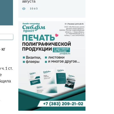
августа
1065
 кг
. 1 ст.
е
общила
о