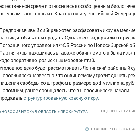
естественной среде и относилась к особо ценным биологиче
ресурсам, занесенным в Красную книгу Российской Федерац
Предприимчивый сибиряк хотел расфасовать икру на мелки
партии, чтобы затем продать. Однако его задержали сотрудн
Пограничного управления ФСБ России по Новосибирской об
Партия икры находилась в гараже обвиняемого и была изъят
ходе оперативно-розыскных мероприятий.
Уголовное дело будет рассматривать Ленинский районный с
Новосибирска. Известно, что обвиняемому грозит до четырех
лишения свободы со штрафом в размере до 1 миллиона рубл
Напомним, ранее сообщалось, что в Новосибирске начали
продавать
структурированн
ую
красн
ую
икр
у.
ОЦЕНИТЬ СТАТЬ
#НОВОСИБИРСКАЯ ОБЛАСТЬ
#ПРОКУРАТУРА
ПОДПИШИТЕСЬ НА НА