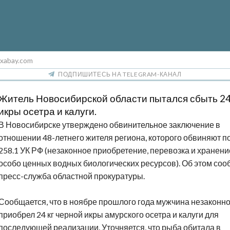
ixabay.com
ПОДПИШИТЕСЬ НА TELEGRAM-КАНАЛ
Житель Новосибирской области пытался сбыть 24
икры осетра и калуги.
В Новосибирске утверждено обвинительное заключение в
отношении 48-летнего жителя региона, которого обвиняют по ч
258.1 УК РФ (незаконное приобретение, перевозка и хранени
особо ценных водных биологических ресурсов). Об этом со
пресс-служба областной прокуратуры.
Сообщается, что в ноябре прошлого года мужчина незаконн
приобрел 24 кг черной икры амурского осетра и калуги для
последующей реализации. Уточняется, что рыба обитала в