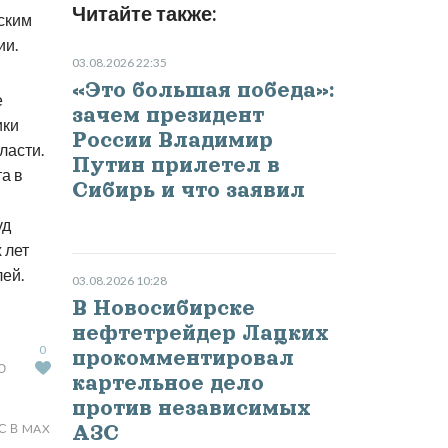
Читайте также:
ским
ии.
03.08.2026 22:35
«Это большая победа»:
е
зачем президент
ики
России Владимир
ласти.
Путин прилетел в
а в
Сибирь и что заявил
уд
 лет
ей.
03.08.2026 10:28
В Новосибирске
нефтетрейдер Лацких
0
прокомментировал
Ю
картельное дело
против независимых
С В MAX
АЗС