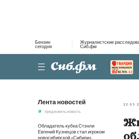
Бензин
Журналистские расследов
сегодня
Сиб.фм
82.76%
-1.2
Лента новостей
22.05.
предложить новость
Жи
Обладатель кубка Стэнли
Евгений Кузнецов стал игроком
об
новосибирской «Сибири»