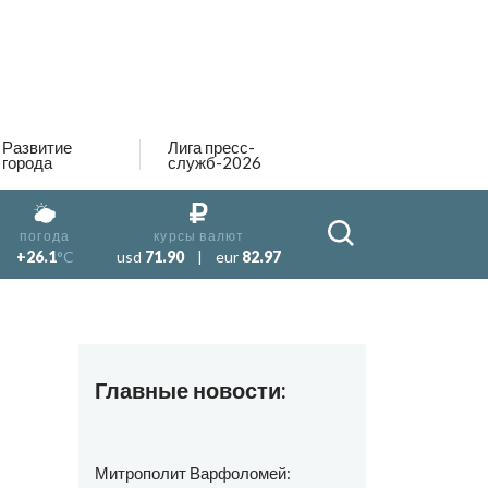
Развитие
Лига пресс-
города
служб-2026
погода
курсы валют
+26.1
°C
usd
71.90
|
eur
82.97
Главные новости:
Митрополит Варфоломей: