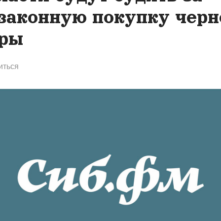
законную покупку черн
ры
иться