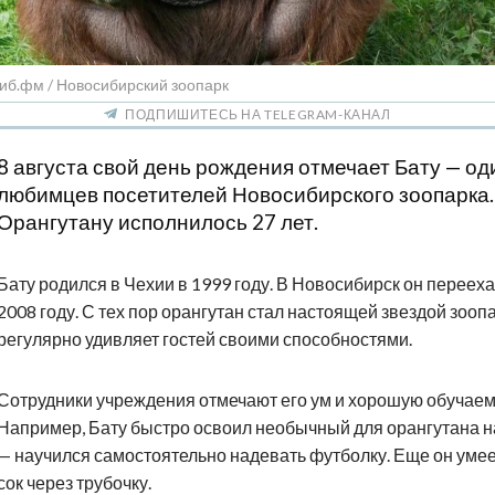
иб.фм / Новосибирский зоопарк
ПОДПИШИТЕСЬ НА TELEGRAM-КАНАЛ
8 августа свой день рождения отмечает Бату — од
любимцев посетителей Новосибирского зоопарка.
Орангутану исполнилось 27 лет.
Бату родился в Чехии в 1999 году. В Новосибирск он перееха
2008 году. С тех пор орангутан стал настоящей звездой зооп
регулярно удивляет гостей своими способностями.
Сотрудники учреждения отмечают его ум и хорошую обучаем
Например, Бату быстро освоил необычный для орангутана 
— научился самостоятельно надевать футболку. Еще он умее
сок через трубочку.