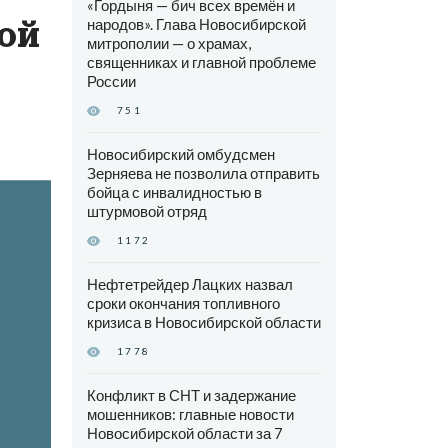
«Гордыня — бич всех времён и
ой
народов». Глава Новосибирской
митрополии — о храмах,
священниках и главной проблеме
России
751
Новосибирский омбудсмен
Зерняева не позволила отправить
бойца с инвалидностью в
штурмовой отряд
1172
Нефтетрейдер Лацких назвал
сроки окончания топливного
кризиса в Новосибирской области
1778
Конфликт в СНТ и задержание
мошенников: главные новости
Новосибирской области за 7