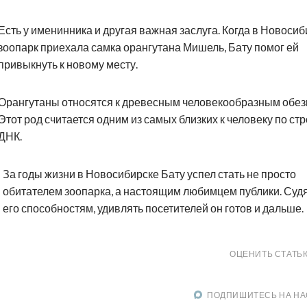
Есть у именинника и другая важная заслуга. Когда в Новоси
зоопарк приехала самка орангутана Мишель, Бату помог ей
привыкнуть к новому месту.
Орангутаны относятся к древесным человекообразным обез
Этот род считается одним из самых близких к человеку по ст
ДНК.
За годы жизни в Новосибирске Бату успел стать не просто
обитателем зоопарка, а настоящим любимцем публики. Судя
его способностям, удивлять посетителей он готов и дальше.
ОЦЕНИТЬ СТАТЬ
ПОДПИШИТЕСЬ НА НА