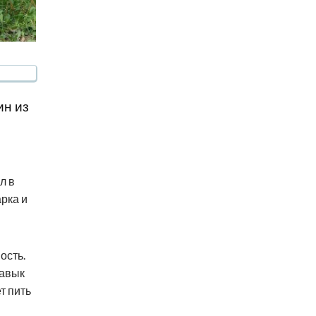
ин из
л в
арка и
ость.
навык
т пить