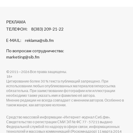
РЕКЛАМА
ТЕЛЕФОН: 8(383) 209-21-22
E-MAIL:
reklama@sib.fm
По вопросам сотрудничества:
marketing@sib.fm
© 2011—2026 Все права защищены.
18+
Цитирование более 30 % текста публикаций запрещено. При
использовании любых опубликованных материалов гиперссылка
обязательна. При заимствовании фотографии или иллюстрации
необходимо также указать имя и фамилию её автора.
Мнение редакции не всегда совпадает с мнением авторов. Особенно в
таком жанре, как авторские колонки.
Средство массовой информации «Интернет-журнал Сиб.фм».
Свидетельство о регистрации СМИ ЭЛ № ФС 77 - 57211 выдано
Федеральной службой по надзору в сфере связи, информационных
технологий и массовых коммуникаций (Роскомнадзор) 11 марта 2014