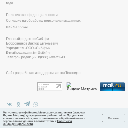
года.
Политика конфиденциальности
Согласие на обработку персональных данных
Файлы cookie
Главный редактор Сиб.фм
Бобровников Виктор Евгеньевич
Учредитель ООО «Сиб.фм»
E-mail редакции: fm@sib.fm
Телефон редакции: 8(800) 600-21-41
Сайт разработан и поддерживается Технодзен
в Яндекс.Дзен
Мы используем файлы cookie и сервисы аналитики (включая
Яндекс.Метрику) для улучшения работы сайта. Продолжая
использование сайта, вы соглашаетесь с обработкой ваших
Хорошо
персональных данных в соответствии с
Политикой
конфиденциальности
.