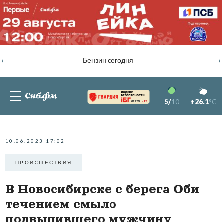
‹
›
Бензин сегодня
5/
10
+26.1
°C
82.76%
-1.2
10.06.2023 17:02
ПРОИCШЕСТВИЯ
В Новосибирске с берега Оби
течением смыло
подвыпившего мужчину