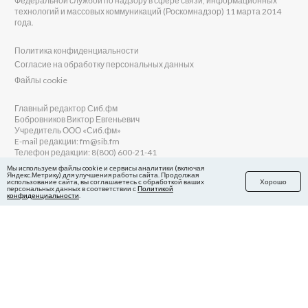
Федеральной службой по надзору в сфере связи, информационных
технологий и массовых коммуникаций (Роскомнадзор) 11 марта 2014
года.
Политика конфиденциальности
Согласие на обработку персональных данных
Файлы cookie
Главный редактор Сиб.фм
Бобровников Виктор Евгеньевич
Учредитель ООО «Сиб.фм»
E-mail редакции: fm@sib.fm
Телефон редакции: 8(800) 600-21-41
Мы используем файлы cookie и сервисы аналитики (включая
Яндекс.Метрику) для улучшения работы сайта. Продолжая
использование сайта, вы соглашаетесь с обработкой ваших
Хорошо
персональных данных в соответствии с
Политикой
Сайт разработан и поддерживается Технодзен
конфиденциальности
.
в Яндекс.Дзен