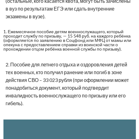
(остальные, кого касается квота, могут быть зачислены
в вуз по результатам ЕГЭ или сдать внутренние
экзамены в вузе).
1.
Ежемесячное пособие детям военнослужащего, который
проходит службу по призыву, — 15 548 руб. на каждого ребёнка
(оформляется по заявлению в Соцфонд или МФЦ от мамы или
опекуна с предоставлением справки из воинской части о
прохождении отцом ребёнка военной службы по призыву).
2.
Пособие для летнего отдыха и оздоровления детей
тех военных, кто получил ранение или погиб в зоне
действия СВО – 33 023 рубля (при оформлении может
понадобиться документ, который подтвердит
инвалидность военнослужащего по призыву или его
гибель).